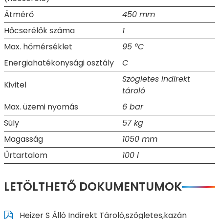
Átmérő
450 mm
Hőcserélők száma
1
Max. hőmérséklet
95 °C
Energiahatékonysági osztály
C
Szögletes indirekt
Kivitel
tároló
Max. üzemi nyomás
6 bar
Súly
57 kg
Magasság
1050 mm
Űrtartalom
100 l
LETÖLTHETŐ DOKUMENTUMOK
Heizer S Álló Indirekt Tároló,szögletes,kazán