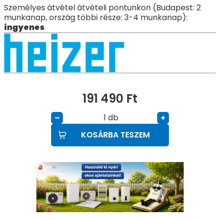
Személyes átvétel átvételi pontunkon (Budapest: 2
munkanap, ország többi része: 3-4 munkanap):
ingyenes
191 490
Ft
db
–
+
KOSÁRBA TESZEM