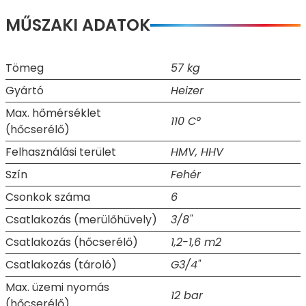
MŰSZAKI ADATOK
Tömeg
57 kg
Gyártó
Heizer
Max. hőmérséklet
110 C°
(hőcserélő)
Felhasználási terület
HMV, HHV
Szín
Fehér
Csonkok száma
6
Csatlakozás (merülőhüvely)
3/8"
Csatlakozás (hőcserélő)
1,2-1,6 m2
Csatlakozás (tároló)
G3/4"
Max. üzemi nyomás
12 bar
(hőcserélő)