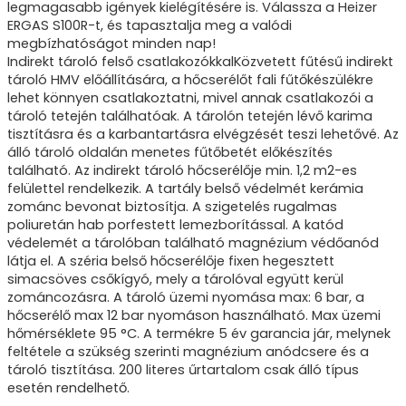
legmagasabb igények kielégítésére is. Válassza a Heizer
ERGAS S100R-t, és tapasztalja meg a valódi
megbízhatóságot minden nap!
Indirekt tároló felső csatlakozókkalKözvetett fűtésű indirekt
tároló HMV előállítására, a hőcserélőt fali fűtőkészülékre
lehet könnyen csatlakoztatni, mivel annak csatlakozói a
tároló tetején találhatóak. A tárolón tetején lévő karima
tisztításra és a karbantartásra elvégzését teszi lehetővé. Az
álló tároló oldalán menetes fűtőbetét előkészítés
található. Az indirekt tároló hőcserélője min. 1,2 m2-es
felülettel rendelkezik. A tartály belső védelmét kerámia
zománc bevonat biztosítja. A szigetelés rugalmas
poliuretán hab porfestett lemezborítással. A katód
védelemét a tárolóban található magnézium védőanód
látja el. A széria belső hőcserélője fixen hegesztett
simacsöves csőkígyó, mely a tárolóval együtt kerül
zománcozásra. A tároló üzemi nyomása max: 6 bar, a
hőcserélő max 12 bar nyomáson használható. Max üzemi
hőmérséklete 95 °C. A termékre 5 év garancia jár, melynek
feltétele a szükség szerinti magnézium anódcsere és a
tároló tisztítása. 200 literes űrtartalom csak álló típus
esetén rendelhető.