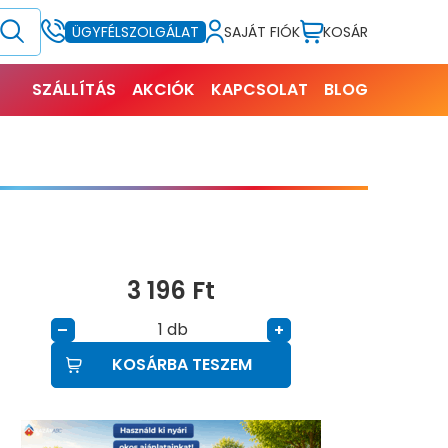
SAJÁT FIÓK
KOSÁR
ÜGYFÉLSZOLGÁLAT
SZÁLLÍTÁS
AKCIÓK
KAPCSOLAT
BLOG
3 196
Ft
db
–
+
KOSÁRBA TESZEM