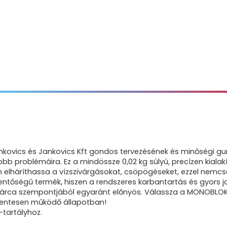
kovics és Jankovics Kft gondos tervezésének és minőségi 
 problémáira. Ez a mindössze 0,02 kg súlyú, precízen kialakít
n elháríthassa a vízszivárgásokat, csöpögéseket, ezzel nemcsa
entőségű termék, hiszen a rendszeres karbantartás és gyors ja
tárca szempontjából egyaránt előnyös. Válassza a MONOBLOKK 
mentesen működő állapotban!
tartályhoz.