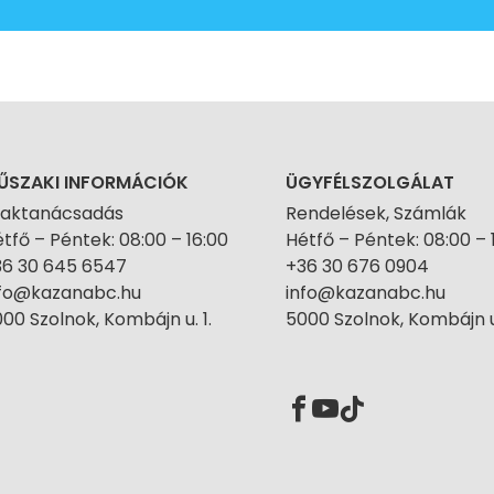
ŰSZAKI INFORMÁCIÓK
ÜGYFÉLSZOLGÁLAT
zaktanácsadás
Rendelések, Számlák
tfő – Péntek: 08:00 – 16:00
Hétfő – Péntek: 08:00 – 
36 30 645 6547
+36 30 676 0904
nfo@kazanabc.hu
info@kazanabc.hu
00 Szolnok, Kombájn u. 1.
5000 Szolnok, Kombájn u.