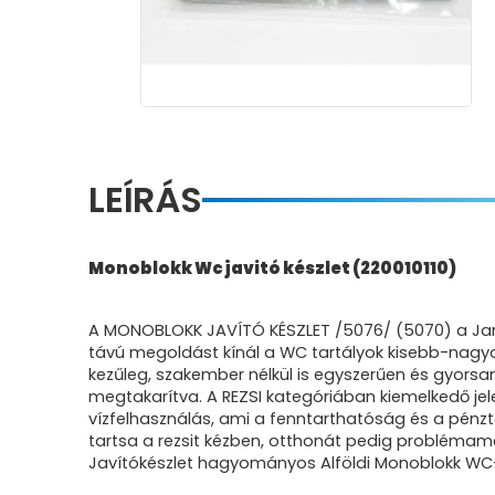
LEÍRÁS
Monoblokk Wc javitó készlet (220010110)
A MONOBLOKK JAVÍTÓ KÉSZLET /5076/ (5070) a Jan
távú megoldást kínál a WC tartályok kisebb-nagyobb
kezűleg, szakember nélkül is egyszerűen és gyorsa
megtakarítva. A REZSI kategóriában kiemelkedő jel
vízfelhasználás, ami a fenntarthatóság és a pénz
tartsa a rezsit kézben, otthonát pedig probléma
Javítókészlet hagyományos Alföldi Monoblokk WC-