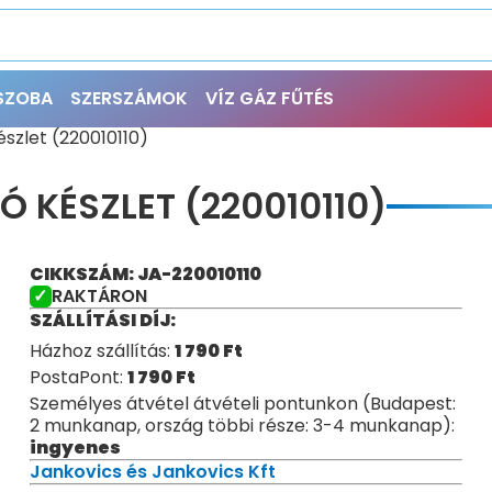
ŐSZOBA
SZERSZÁMOK
VÍZ GÁZ FŰTÉS
szlet (220010110)
 KÉSZLET (220010110)
CIKKSZÁM: JA-220010110
RAKTÁRON
SZÁLLÍTÁSI DÍJ:
Házhoz szállítás:
1 790
Ft
PostaPont:
1 790
Ft
Személyes átvétel átvételi pontunkon (Budapest:
2 munkanap, ország többi része: 3-4 munkanap):
ingyenes
Jankovics és Jankovics Kft