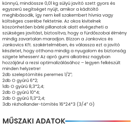
könnyű, mindössze 0,01 kg súlyú javító szett gyors és
egyszerű segítséget nyújt, amikor a kádtöltő
meghibásodik, így nem kell szakembert hívnia vagy
költséges cserébe fektetnie. Az okos kivitelnek
köszönhetően bárki pillanatok alatt elvégezheti a
szükséges javítást, biztosítva, hogy a fürdőszobai élmény
mindig zavartalan maradjon. Bízzon a Jankovics és
Jankovics Kft. szakértelmében, és válassza ezt a javító
készletet, hogy otthona mindig a nyugalom és biztonság
szigete lehessen! Az apró gumi alkatrész nagyban
hozzájárul a rezsi optimalizálásához – legyen felkészült
minden helyzetre!
2db szeleptömítés peremes 1/2″;
2db O gyűrű 6*2;
1db O gyűrű 8,3*2,4;
2db O gyűrű 10*4;
2db O gyűrű 11,3*2,4;
3db rézhollander-tömítés 16*24*3 (3/4″ G)
MŰSZAKI ADATOK