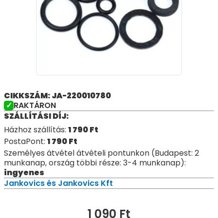
CIKKSZÁM: JA-220010780
RAKTÁRON
SZÁLLÍTÁSI DÍJ:
Házhoz szállítás:
1 790
Ft
PostaPont:
1 790
Ft
Személyes átvétel átvételi pontunkon (Budapest: 2
munkanap, ország többi része: 3-4 munkanap):
ingyenes
Jankovics és Jankovics Kft
1 090
Ft