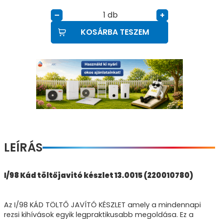
db
–
+
KOSÁRBA TESZEM
LEÍRÁS
I/98 Kád töltő javitó készlet 13.0015 (220010780)
Az I/98 KÁD TÖLTŐ JAVÍTÓ KÉSZLET amely a mindennapi
rezsi kihívások egyik legpraktikusabb megoldása. Ez a