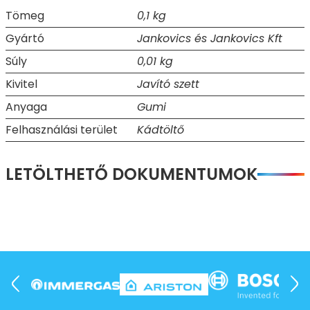
Tömeg
0,1 kg
Gyártó
Jankovics és Jankovics Kft
Súly
0,01 kg
Kivitel
Javító szett
Anyaga
Gumi
Felhasználási terület
Kádtöltő
LETÖLTHETŐ DOKUMENTUMOK