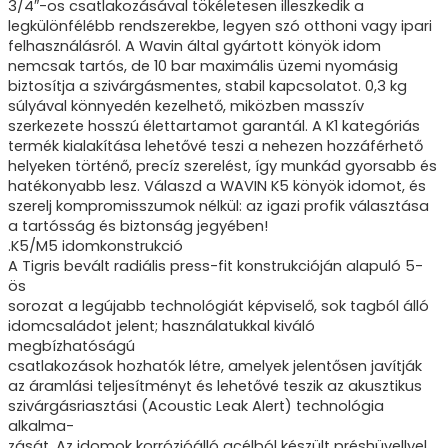
3/4″-os csatlakozásával tökéletesen illeszkedik a
legkülönfélébb rendszerekbe, legyen szó otthoni vagy ipari
felhasználásról. A Wavin által gyártott könyök idom
nemcsak tartós, de 10 bar maximális üzemi nyomásig
biztosítja a szivárgásmentes, stabil kapcsolatot. 0,3 kg
súlyával könnyedén kezelhető, miközben masszív
szerkezete hosszú élettartamot garantál. A K1 kategóriás
termék kialakítása lehetővé teszi a nehezen hozzáférhető
helyeken történő, precíz szerelést, így munkád gyorsabb és
hatékonyabb lesz. Válaszd a WAVIN K5 könyök idomot, és
szerelj kompromisszumok nélkül: az igazi profik választása
a tartósság és biztonság jegyében!
.K5/M5 idomkonstrukció
A Tigris bevált radiális press-fit konstrukcióján alapuló 5-
ös
sorozat a legújabb technológiát képviselő, sok tagból álló
idomcsaládot jelent; használatukkal kiváló
megbízhatóságú
csatlakozások hozhatók létre, amelyek jelentősen javítják
az áramlási teljesítményt és lehetővé teszik az akusztikus
szivárgásriasztási (Acoustic Leak Alert) technológia
alkalma-
zását. Az idomok korrózióálló acélból készült préshüvellyel