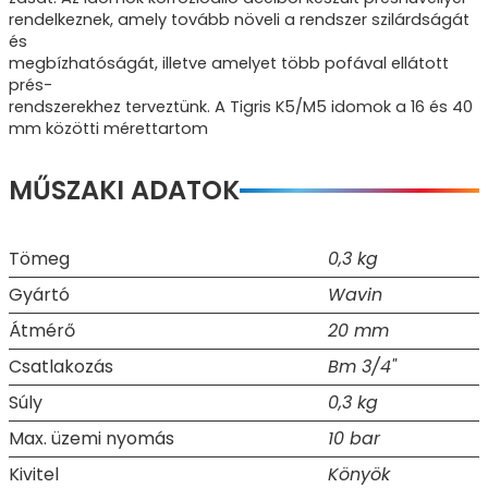
rendelkeznek, amely tovább növeli a rendszer szilárdságát
és
megbízhatóságát, illetve amelyet több pofával ellátott
prés-
rendszerekhez terveztünk. A Tigris K5/M5 idomok a 16 és 40
mm közötti mérettartom
MŰSZAKI ADATOK
Tömeg
0,3 kg
Gyártó
Wavin
Átmérő
20 mm
Csatlakozás
Bm 3/4"
Súly
0,3 kg
Max. üzemi nyomás
10 bar
Kivitel
Könyök