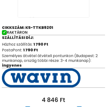
CIKKSZÁM: K5-TTKB9201
RAKTÁRON
SZÁLLÍTÁSI DÍJ:
Házhoz szállítás:
1 790
Ft
PostaPont:
1 790
Ft
Személyes átvétel átvételi pontunkon (Budapest: 2
munkanap, ország többi része: 3-4 munkanap):
ingyenes
4 846
Ft