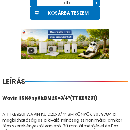
db
–
+
KOSÁRBA TESZEM
LEÍRÁS
Wavin K5 Könyök BM 20×3/4″(TTKB9201)
A TTKB9201 WAVIN K5 D20x3/4″ BM KÖNYÖK 3079784 a
megbízhatóság és a kiváló minőség szinonimája, amikor
fém szerelvényekről van szó. 20 mm átmérőjével és Bm