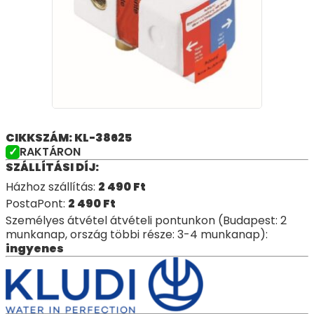
CIKKSZÁM: KL-38625
RAKTÁRON
SZÁLLÍTÁSI DÍJ:
Házhoz szállítás:
2 490
Ft
PostaPont:
2 490
Ft
Személyes átvétel átvételi pontunkon (Budapest: 2
munkanap, ország többi része: 3-4 munkanap):
ingyenes