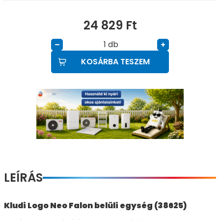
24 829
Ft
db
–
+
KOSÁRBA TESZEM
LEÍRÁS
Kludi Logo Neo Falon belüli egység (38625)