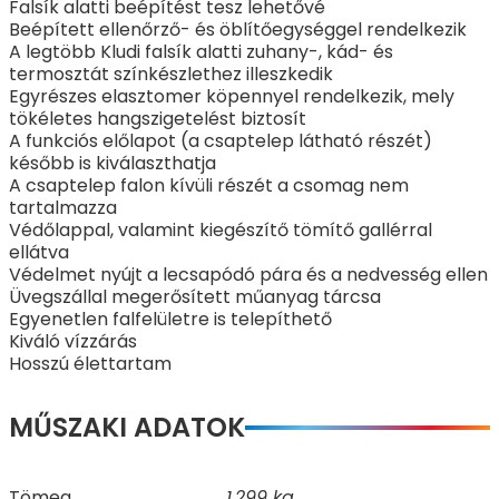
Falsík alatti beépítést tesz lehetővé
Beépített ellenőrző- és öblítőegységgel rendelkezik
A legtöbb Kludi falsík alatti zuhany-, kád- és
termosztát színkészlethez illeszkedik
Egyrészes elasztomer köpennyel rendelkezik, mely
tökéletes hangszigetelést biztosít
A funkciós előlapot (a csaptelep látható részét)
később is kiválaszthatja
A csaptelep falon kívüli részét a csomag nem
tartalmazza
Védőlappal, valamint kiegészítő tömítő gallérral
ellátva
Védelmet nyújt a lecsapódó pára és a nedvesség ellen
Üvegszállal megerősített műanyag tárcsa
Egyenetlen falfelületre is telepíthető
Kiváló vízzárás
Hosszú élettartam
MŰSZAKI ADATOK
Tömeg
1,299 kg