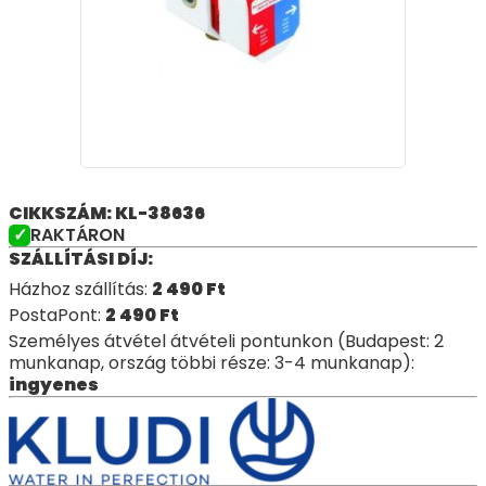
CIKKSZÁM: KL-38636
RAKTÁRON
SZÁLLÍTÁSI DÍJ:
Házhoz szállítás:
2 490
Ft
PostaPont:
2 490
Ft
Személyes átvétel átvételi pontunkon (Budapest: 2
munkanap, ország többi része: 3-4 munkanap):
ingyenes