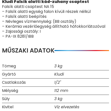
Kludi Falsik alatti kád-zuhany csaptest
Falsík alatti csaptest NA 15
– Falsík alatti egység falon kívüli részek nélkül
– Falsík alatti beépítés
– Névleges vízmennyiség: (BB osztály)
– Kerámia vezérlőegység állítható hőfokkorlátozóval
– Zajossági osztály: I
– PA-IX 8281/IBB
MŰSZAKI ADATOK
Tömeg
3 kg
Gyártó
Kludi
Csatlakozás
1/2"
Mélység
112 mm
Súly
3 kg
Kivitel
Víz elvezetés