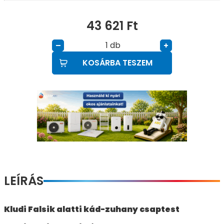
43 621
Ft
db
–
+
KOSÁRBA TESZEM
LEÍRÁS
Kludi Falsik alatti kád-zuhany csaptest