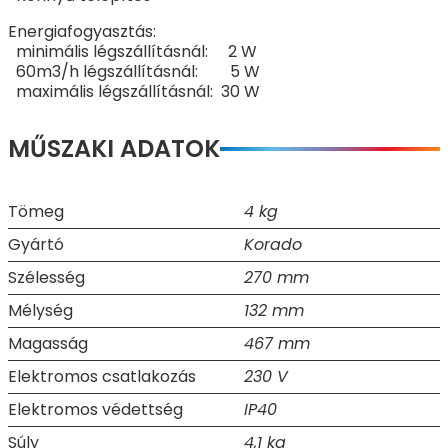
Energiafogyasztás:
minimális légszállításnál: 2 W
60m3/h légszállításnál: 5 W
maximális légszállításnál: 30 W
MŰSZAKI ADATOK
Tömeg
4 kg
Gyártó
Korado
Szélesség
270 mm
Mélység
132 mm
Magasság
467 mm
Elektromos csatlakozás
230 V
Elektromos védettség
IP40
Súly
4,1 kg