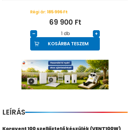
Régi ár:
185 996
Ft
69 900
Ft
db
–
+
KOSÁRBA TESZEM
LEÍRÁS
Koravent 100 szellőztető készülék (VENT100W)