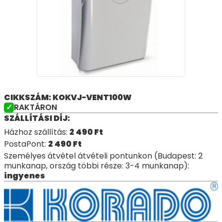
CIKKSZÁM: KOKVJ-VENT100W
RAKTÁRON
SZÁLLÍTÁSI DÍJ:
Házhoz szállítás:
2 490
Ft
PostaPont:
2 490
Ft
Személyes átvétel átvételi pontunkon (Budapest: 2
munkanap, ország többi része: 3-4 munkanap):
ingyenes