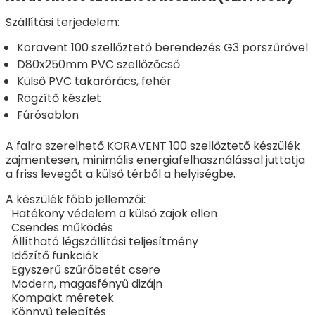
Szállítási terjedelem:
Koravent 100 szellőztető berendezés G3 porszűrővel
D80x250mm PVC szellőzőcső
Külső PVC takarórács, fehér
Rögzítő készlet
Fúrósablon
A falra szerelhető KORAVENT 100 szellőztető készülék
zajmentesen, minimális energiafelhasználással juttatja
a friss levegőt a külső térből a helyiségbe.
A készülék főbb jellemzői:
Hatékony védelem a külső zajok ellen
Csendes működés
Állítható légszállítási teljesítmény
Időzítő funkciók
Egyszerű szűrőbetét csere
Modern, magasfényű dizájn
Kompakt méretek
Könnyű telepítés