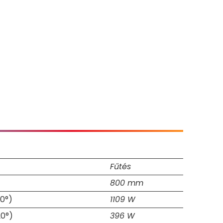
Fűtés
800 mm
0°)
1109 W
20°)
396 W