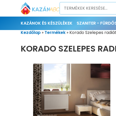
KAZÁNOK ÉS KÉSZÜLÉKEK
SZANITER - FÜRD
Kezdőlap
»
Termékek
»
Korado Szelepes radiá
KORADO SZELEPES RAD