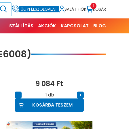
1
SAJÁT FIÓK
KOSÁR
ÜGYFÉLSZOLGÁLAT
SZÁLLÍTÁS
AKCIÓK
KAPCSOLAT
BLOG
E6008)
9 084
Ft
db
–
+
KOSÁRBA TESZEM