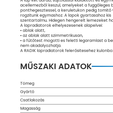
A lap ket darab, sajtolassal kialakitott es egy
acellemezből keszul, amelyeket a fuggőleges 
ponthegesztessel, a keruletukon pedig tomitő
rogzitunk egymashoz. A lapok gyartasahoz kis
szentartalmu. Hidegen hengerelt lemezeket ha
A lapradiatorok elhelyezesenek alapelvei:
• ablak alatt,
• az ablak alatt szimmetrikusan,
• a fűtőtest mogotti es feletti legaramlast a 
nem akadalyozhatja.
A RADIK lapradiatorok felerősitesehez kulonbo
MŰSZAKI ADATOK
Tömeg
Gyártó
Csatlakozás
Magasság