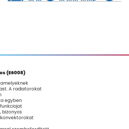
os (E6008)
, amelyeknek
ast. A radiatorokat
n
ata egyben
funkciojat
, bizonyos
ezkonvektorokat