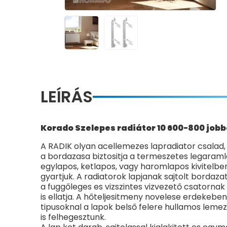
LEÍRÁS
Korado Szelepes radiátor 10 600-800 jobb
A RADIK olyan acellemezes lapradiator csalad
a bordazasa biztositja a termeszetes legaraml
egylapos, ketlapos, vagy haromlapos kivitelbe
gyartjuk. A radiatorok lapjanak sajtolt bordaz
a fuggőleges es vizszintes vizvezető csatornak 
is ellatja. A hőteljesitmeny novelese erdekeben
tipusoknal a lapok belső felere hullamos lem
is felhegesztunk.