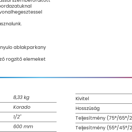
massal szembeforditott
bordazatuknal
 vonalhegesztessel
sznalunk.
benyulo ablakparkany
ző rogzitő elemeket
8,33 kg
Kivitel
Korado
Hosszúság
1/2"
Teljesítmény (75°/65°/2
600 mm
Teljesítmény (55°/45°/