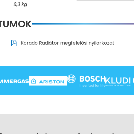
8,3 kg
NTUMOK
Korado Radiátor megfelelősi nyilarkozat