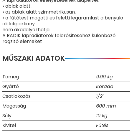
A lapradiatorok elhelyezesenek alapelvei:
• ablak alatt,
• az ablak alatt szimmetrikusan,
• a fűtőtest mogotti es feletti legaramlast a benyulo
ablakparkany
nem akadalyozhatja.
A RADIK lapradiatorok felerősitesehez kulonboző
rogzitő elemeket
MŰSZAKI ADATOK
Tömeg
9,99 kg
Gyártó
Korado
Csatlakozás
1/2"
Magasság
600 mm
Súly
10 kg
Kivitel
Fűtés