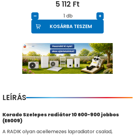
5 112
Ft
db
–
+
KOSÁRBA TESZEM
LEÍRÁS
Korado Szelepes radiátor 10 600-900 jobbos
(E6009)
A RADIK olyan acellemezes lapradiator csalad,