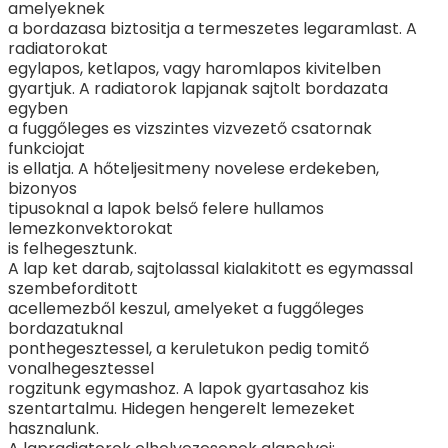
amelyeknek
a bordazasa biztositja a termeszetes legaramlast. A
radiatorokat
egylapos, ketlapos, vagy haromlapos kivitelben
gyartjuk. A radiatorok lapjanak sajtolt bordazata
egyben
a fuggőleges es vizszintes vizvezető csatornak
funkciojat
is ellatja. A hőteljesitmeny novelese erdekeben,
bizonyos
tipusoknal a lapok belső felere hullamos
lemezkonvektorokat
is felhegesztunk.
A lap ket darab, sajtolassal kialakitott es egymassal
szembeforditott
acellemezből keszul, amelyeket a fuggőleges
bordazatuknal
ponthegesztessel, a keruletukon pedig tomitő
vonalhegesztessel
rogzitunk egymashoz. A lapok gyartasahoz kis
szentartalmu. Hidegen hengerelt lemezeket
hasznalunk.