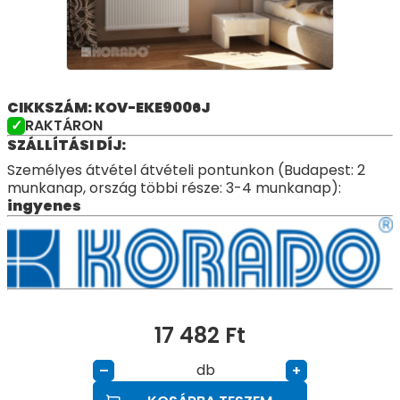
CIKKSZÁM: KOV-EKE9006J
RAKTÁRON
SZÁLLÍTÁSI DÍJ:
Személyes átvétel átvételi pontunkon (Budapest: 2
munkanap, ország többi része: 3-4 munkanap):
ingyenes
17 482
Ft
db
–
+