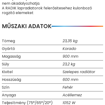
nem akadalyozhatja.
A RADIK lapradiatorok felerősitesehez kulonboző
rogzitő elemeket
MŰSZAKI ADATOK
Tömeg
23,35 kg
Gyártó
Korado
Magasság
900 mm
Súly
23,2 kg
Kivitel
Szelepes radiátor
Hosszúság
600 mm
Szín
Fehér
Anyaga
Acéllemez
Teljesítmény (75°/65°/20°)
1052 W