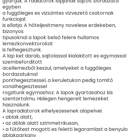
gyartjuk. A radiatorok lapjanak sajtolt bordazata
egyben
a fuggőleges es vizszintes vizvezető csatornak
funkciojat
is ellatja. A hőteljesitmeny novelese erdekeben,
bizonyos
tipusoknal a lapok belső felere hullamos
lemezkonvektorokat
is felhegesztunk.
A lap ket darab, sajtolassal kialakitott es egymassal
szembeforditott
acellemezből keszul, amelyeket a fuggőleges
bordazatuknal
ponthegesztessel, a keruletukon pedig tomitő
vonalhegesztessel
rogzitunk egymashoz. A lapok gyartasahoz kis
szentartalmu. Hidegen hengerelt lemezeket
hasznalunk.
A lapradiatorok elhelyezesenek alapelvei:
• ablak alatt,
• az ablak alatt szimmetrikusan,
• a fűtőtest mogotti es feletti legaramlast a benyulo
ablakparkany