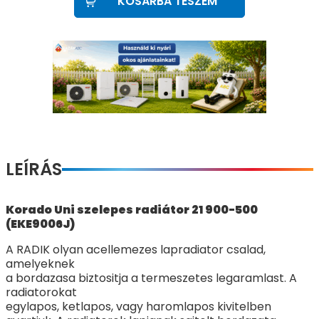
KOSÁRBA TESZEM
LEÍRÁS
Korado Uni szelepes radiátor 21 900-500
(EKE9006J)
A RADIK olyan acellemezes lapradiator csalad,
amelyeknek
a bordazasa biztositja a termeszetes legaramlast. A
radiatorokat
egylapos, ketlapos, vagy haromlapos kivitelben