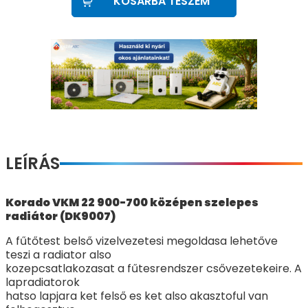
KOSÁRBA TESZEM
LEÍRÁS
Korado VKM 22 900-700 középen szelepes
radiátor (DK9007)
A fűtőtest belső vizelvezetesi megoldasa lehetőve
teszi a radiator also
kozepcsatlakozasat a fűtesrendszer csővezetekeire. A
lapradiatorok
hatso lapjara ket felső es ket also akasztoful van