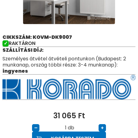
CIKKSZÁM: KOVM-DK9007
RAKTÁRON
SZÁLLÍTÁSI DÍJ:
Személyes átvétel átvételi pontunkon (Budapest: 2
munkanap, ország többi része: 3-4 munkanap):
ingyenes
31 065
Ft
db
–
+