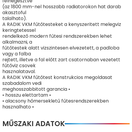
felhegesztve
(az 1800 mm-nel hosszabb radiatorokon hat darab
akasztoful
talalhato).
A RADIK VKM fűtőtesteket a kenyszeritett melegviz
keringtetessel
rendelkező modern fűtesi rendszerekben lehet
alkalmazni, a
fűtőtestek alatt vizszintesen elvezetett, a padloba
vagy a falba
rejtett, illetve a fal előtt zart csatornaban vezetett
fűtőviz csovek
hasznalataval.
A RADIK VKM fűtőtest konstrukcios megoldasat
szabadalom vedi
meghosszabbitott garancia •
• hosszu elettartam •
• alacsony hőmersekletű fűtesrendszerekben
hasznalhato •
MŰSZAKI ADATOK