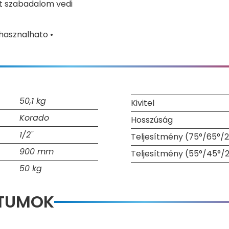
t szabadalom vedi
hasznalhato •
50,1 kg
Kivitel
Korado
Hosszúság
1/2"
Teljesítmény (75°/65°/2
900 mm
Teljesítmény (55°/45°/
50 kg
NTUMOK