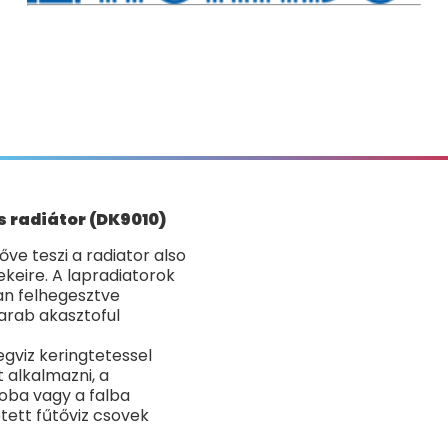
 radiátor (DK9010)
ve teszi a radiator also
keire. A lapradiatorok
van felhegesztve
arab akasztoful
gviz keringtetessel
 alkalmazni, a
loba vagy a falba
etett fűtőviz csovek