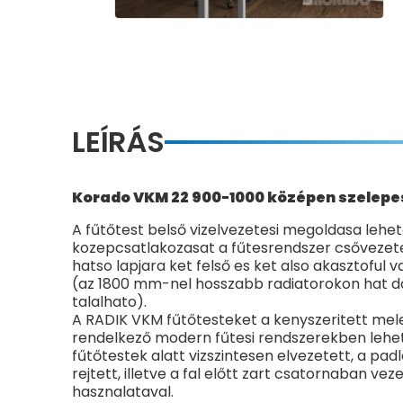
LEÍRÁS
Korado VKM 22 900-1000 középen szelepes
A fűtőtest belső vizelvezetesi megoldasa lehető
kozepcsatlakozasat a fűtesrendszer csővezete
hatso lapjara ket felső es ket also akasztoful 
(az 1800 mm-nel hosszabb radiatorokon hat d
talalhato).
A RADIK VKM fűtőtesteket a kenyszeritett mele
rendelkező modern fűtesi rendszerekben lehet
fűtőtestek alatt vizszintesen elvezetett, a pad
rejtett, illetve a fal előtt zart csatornaban vez
hasznalataval.