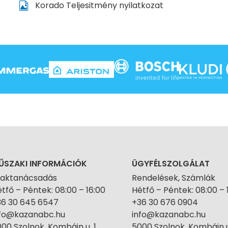
Korado Teljesitmény nyilatkozat
ŰSZAKI INFORMÁCIÓK
ÜGYFÉLSZOLGÁLAT
zaktanácsadás
Rendelések, Számlák
tfő – Péntek: 08:00 – 16:00
Hétfő – Péntek: 08:00 – 
36 30 645 6547
+36 30 676 0904
nfo@kazanabc.hu
info@kazanabc.hu
00 Szolnok, Kombájn u. 1.
5000 Szolnok, Kombájn u.