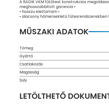
A RADIK VKM fűtőtest konstrukcios megoldasa
meghosszabbitott garancia •
• hosszu elettartam •
• alacsony hőmersekletű fűtesrendszerekben 
MŰSZAKI ADATOK
Tömeg
Gyártó
Csatlakozás
Magasság
Súly
LETÖLTHETŐ DOKUME