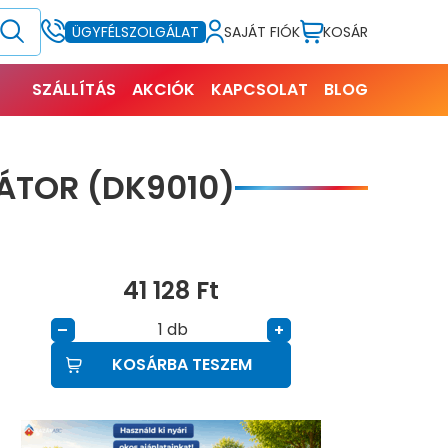
SAJÁT FIÓK
KOSÁR
ÜGYFÉLSZOLGÁLAT
SZÁLLÍTÁS
AKCIÓK
KAPCSOLAT
BLOG
ÁTOR (DK9010)
41 128
Ft
db
–
+
KOSÁRBA TESZEM