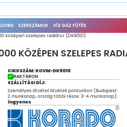
ŐSZOBA
SZERSZÁMOK
VÍZ GÁZ FŰTÉS
0 középen szelepes radiátor (DK9010)
000 KÖZÉPEN SZELEPES RADI
CIKKSZÁM: KOVM-DK9010
RAKTÁRON
SZÁLLÍTÁSI DÍJ:
Személyes átvétel átvételi pontunkon (Budapest:
2 munkanap, ország többi része: 3-4 munkanap):
ingyenes