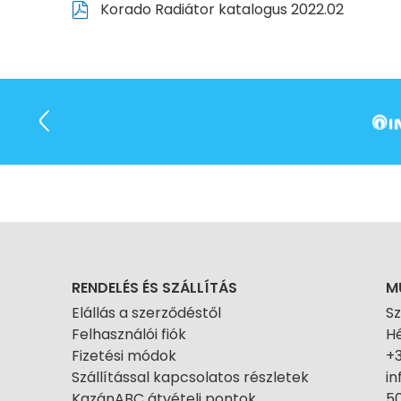
Korado Radiátor katalogus 2022.02
RENDELÉS ÉS SZÁLLÍTÁS
M
Elállás a szerződéstől
S
Felhasználói fiók
Hé
Fizetési módok
+
Szállítással kapcsolatos részletek
i
KazánABC átvételi pontok
50