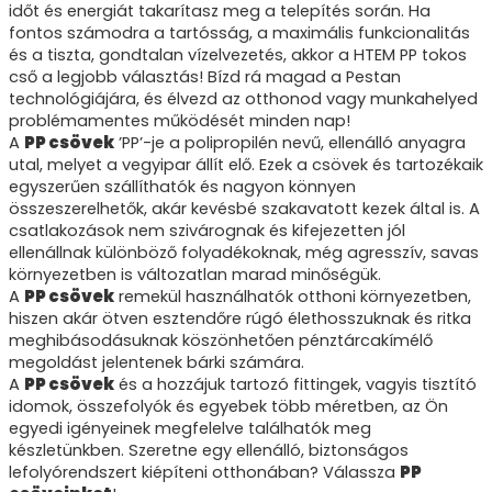
időt és energiát takarítasz meg a telepítés során. Ha
fontos számodra a tartósság, a maximális funkcionalitás
és a tiszta, gondtalan vízelvezetés, akkor a HTEM PP tokos
cső a legjobb választás! Bízd rá magad a Pestan
technológiájára, és élvezd az otthonod vagy munkahelyed
problémamentes működését minden nap!
A
PP csövek
’PP’-je a polipropilén nevű, ellenálló anyagra
utal, melyet a vegyipar állít elő. Ezek a csövek és tartozékaik
egyszerűen szállíthatók és nagyon könnyen
összeszerelhetők, akár kevésbé szakavatott kezek által is. A
csatlakozások nem szivárognak és kifejezetten jól
ellenállnak különböző folyadékoknak, még agresszív, savas
környezetben is változatlan marad minőségük.
A
PP csövek
remekül használhatók otthoni környezetben,
hiszen akár ötven esztendőre rúgó élethosszuknak és ritka
meghibásodásuknak köszönhetően pénztárcakímélő
megoldást jelentenek bárki számára.
A
PP csövek
és a hozzájuk tartozó fittingek, vagyis tisztító
idomok, összefolyók és egyebek több méretben, az Ön
egyedi igényeinek megfelelve találhatók meg
készletünkben. Szeretne egy ellenálló, biztonságos
lefolyórendszert kiépíteni otthonában? Válassza
PP