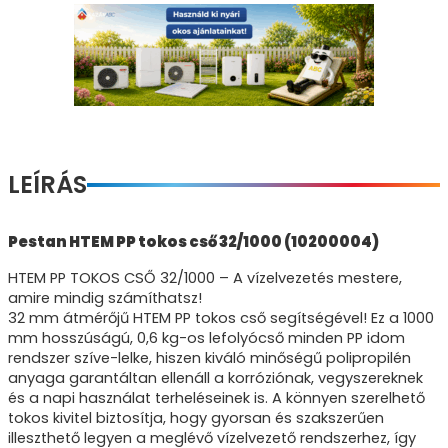
LEÍRÁS
Pestan HTEM PP tokos cső 32/1000 (10200004)
HTEM PP TOKOS CSŐ 32/1000 – A vízelvezetés mestere,
amire mindig számíthatsz!
32 mm átmérőjű HTEM PP tokos cső segítségével! Ez a 1000
mm hosszúságú, 0,6 kg-os lefolyócső minden PP idom
rendszer szíve-lelke, hiszen kiváló minőségű polipropilén
anyaga garantáltan ellenáll a korróziónak, vegyszereknek
és a napi használat terheléseinek is. A könnyen szerelhető
tokos kivitel biztosítja, hogy gyorsan és szakszerűen
illeszthető legyen a meglévő vízelvezető rendszerhez, így