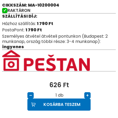
CIKKSZÁM: MA-10200004
RAKTÁRON
SZÁLLÍTÁSI DÍJ:
Házhoz szállítás:
1 790
Ft
PostaPont:
1 790
Ft
Személyes átvétel átvételi pontunkon (Budapest: 2
munkanap, ország többi része: 3-4 munkanap):
ingyenes
626
Ft
db
–
+
KOSÁRBA TESZEM