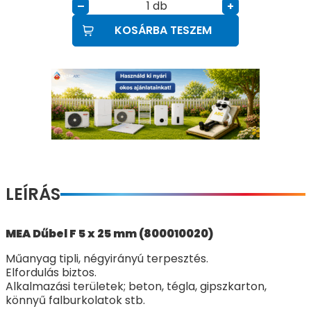
db
–
+
KOSÁRBA TESZEM
LEÍRÁS
MEA Dűbel F 5 x 25 mm (800010020)
Műanyag tipli, négyirányú terpesztés.
Elfordulás biztos.
Alkalmazási területek; beton, tégla, gipszkarton,
könnyű falburkolatok stb.