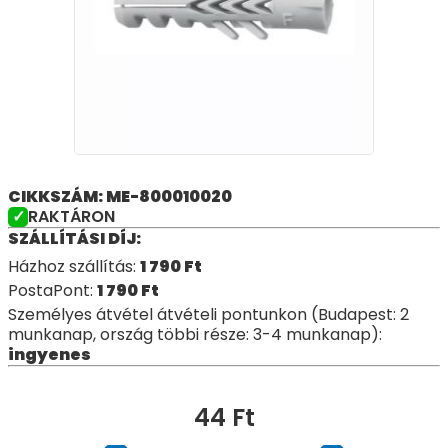
CIKKSZÁM: ME-800010020
RAKTÁRON
SZÁLLÍTÁSI DÍJ:
Házhoz szállítás:
1 790
Ft
PostaPont:
1 790
Ft
Személyes átvétel átvételi pontunkon (Budapest: 2
munkanap, ország többi része: 3-4 munkanap):
ingyenes
44
Ft