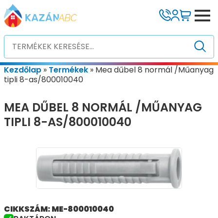
Kezdőlap
»
Termékek
»
Mea dűbel 8 normál /Műanyag
tipli 8-as/800010040
MEA DŰBEL 8 NORMÁL /MŰANYAG
TIPLI 8-AS/800010040
CIKKSZÁM: ME-800010040