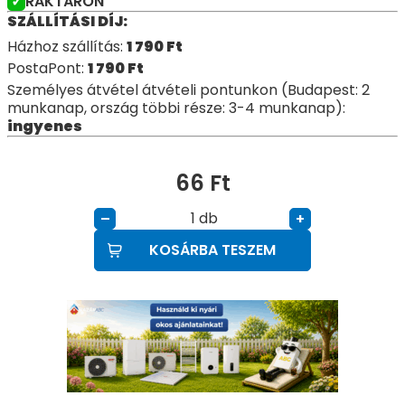
RAKTÁRON
SZÁLLÍTÁSI DÍJ:
Házhoz szállítás:
1 790
Ft
PostaPont:
1 790
Ft
Személyes átvétel átvételi pontunkon (Budapest: 2
munkanap, ország többi része: 3-4 munkanap):
ingyenes
66
Ft
db
–
+
KOSÁRBA TESZEM