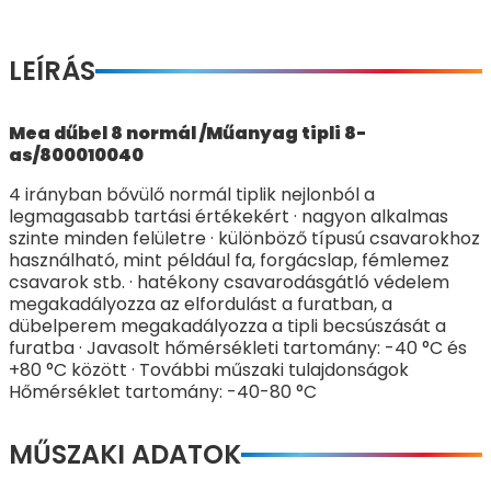
LEÍRÁS
Mea dűbel 8 normál /Műanyag tipli 8-
as/800010040
4 irányban bővülő normál tiplik nejlonból a
legmagasabb tartási értékekért · nagyon alkalmas
szinte minden felületre · különböző típusú csavarokhoz
használható, mint például fa, forgácslap, fémlemez
csavarok stb. · hatékony csavarodásgátló védelem
megakadályozza az elfordulást a furatban, a
dübelperem megakadályozza a tipli becsúszását a
furatba · Javasolt hőmérsékleti tartomány: -40 °C és
+80 °C között · További műszaki tulajdonságok
Hőmérséklet tartomány: -40-80 °C
MŰSZAKI ADATOK