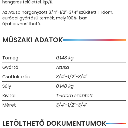
hengeres felülettel. Rp/R.
Az Atusa horganyzott 3/4″-1/2″-3/4″ szűkített T idom,
európai gyártású termék, mely 100%-ban
újrahasznosítható.
MŰSZAKI ADATOK
Tömeg
0,148 kg
Gyártó
Atusa
Csatlakozás
3/4"-1/2"-3/4"
Súly
0,148 kg
Kivitel
T-idom szűkített
Méret
3/4"-1/2"-3/4"
LETÖLTHETŐ DOKUMENTUMOK