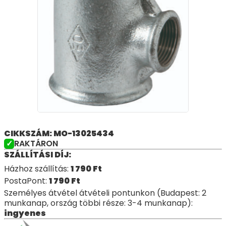
CIKKSZÁM: MO-13025434
RAKTÁRON
SZÁLLÍTÁSI DÍJ:
Házhoz szállítás:
1 790
Ft
PostaPont:
1 790
Ft
Személyes átvétel átvételi pontunkon (Budapest: 2
munkanap, ország többi része: 3-4 munkanap):
ingyenes