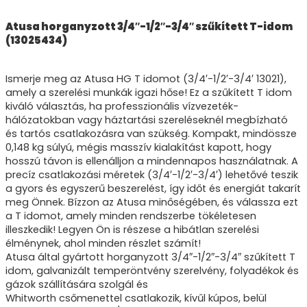
Atusa horganyzott 3/4″-1/2″-3/4″ szűkített T-idom
(13025434)
Ismerje meg az Atusa HG T idomot (3/4′-1/2′-3/4′ 13021),
amely a szerelési munkák igazi hőse! Ez a szűkített T idom
kiváló választás, ha professzionális vízvezeték-
hálózatokban vagy háztartási szereléseknél megbízható
és tartós csatlakozásra van szükség. Kompakt, mindössze
0,148 kg súlyú, mégis masszív kialakítást kapott, hogy
hosszú távon is ellenálljon a mindennapos használatnak. A
precíz csatlakozási méretek (3/4′-1/2′-3/4′) lehetővé teszik
a gyors és egyszerű beszerelést, így időt és energiát takarít
meg Önnek. Bízzon az Atusa minőségében, és válassza ezt
a T idomot, amely minden rendszerbe tökéletesen
illeszkedik! Legyen Ön is részese a hibátlan szerelési
élménynek, ahol minden részlet számít!
Atusa által gyártott horganyzott 3/4″-1/2″-3/4″ szűkített T
idom, galvanizált temperöntvény szerelvény, folyadékok és
gázok szállítására szolgál és
Whitworth csőmenettel csatlakozik, kívűl kúpos, belül