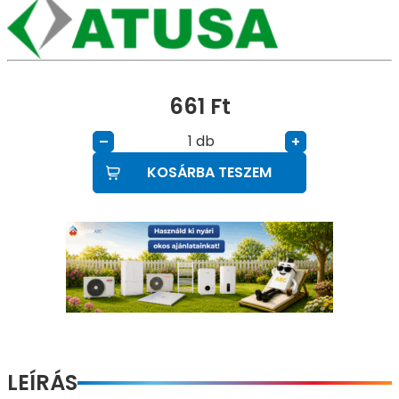
661
Ft
db
–
+
KOSÁRBA TESZEM
LEÍRÁS