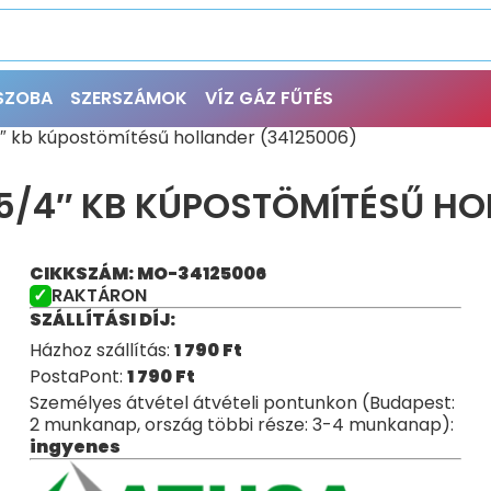
ŐSZOBA
SZERSZÁMOK
VÍZ GÁZ FŰTÉS
″ kb kúpostömítésű hollander (34125006)
/4″ KB KÚPOSTÖMÍTÉSŰ HOL
CIKKSZÁM: MO-34125006
RAKTÁRON
SZÁLLÍTÁSI DÍJ:
Házhoz szállítás:
1 790
Ft
PostaPont:
1 790
Ft
Személyes átvétel átvételi pontunkon (Budapest:
2 munkanap, ország többi része: 3-4 munkanap):
ingyenes