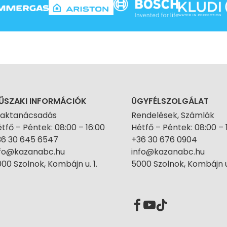
ŰSZAKI INFORMÁCIÓK
ÜGYFÉLSZOLGÁLAT
zaktanácsadás
Rendelések, Számlák
tfő – Péntek: 08:00 – 16:00
Hétfő – Péntek: 08:00 – 
36 30 645 6547
+36 30 676 0904
nfo@kazanabc.hu
info@kazanabc.hu
00 Szolnok, Kombájn u. 1.
5000 Szolnok, Kombájn u.