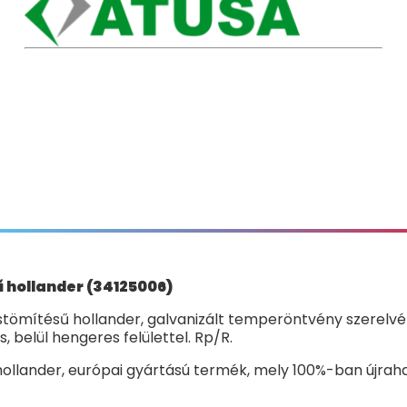
 hollander (34125006)
tömítésű hollander, galvanizált temperöntvény szerelvény
 belül hengeres felülettel. Rp/R.
ollander, európai gyártású termék, mely 100%-ban újrah