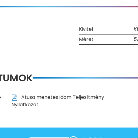
Kivitel
K
Méret
5
NTUMOK
ó
Atusa menetes idom Teljesítmény
Nyilatkozat