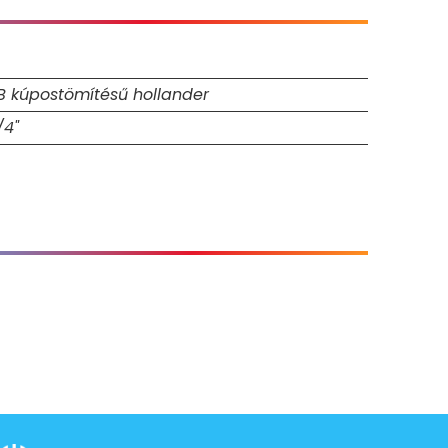
B kúpostömítésű hollander
/4"