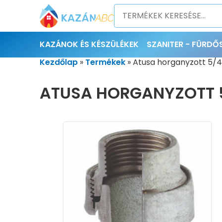
KAZÁNOK ÉS KÉSZÜLÉKEK
SZANITER - FÜRD
Kezdőlap
»
Termékek
»
Atusa horganyzott 5/4
ATUSA HORGANYZOTT 5