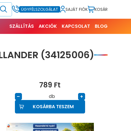
SAJÁT FIÓK
KOSÁR
ÜGYFÉLSZOLGÁLAT
SZÁLLÍTÁS
AKCIÓK
KAPCSOLAT
BLOG
LANDER (34125006)
789
Ft
db
–
+
KOSÁRBA TESZEM