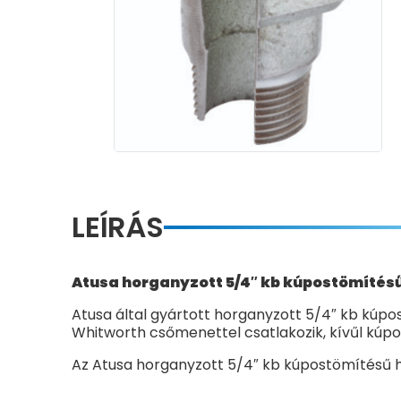
LEÍRÁS
Atusa horganyzott 5/4″ kb kúpostömítésű
Atusa által gyártott horganyzott 5/4″ kb kúpos
Whitworth csőmenettel csatlakozik, kívűl kúpos,
Az Atusa horganyzott 5/4″ kb kúpostömítésű h