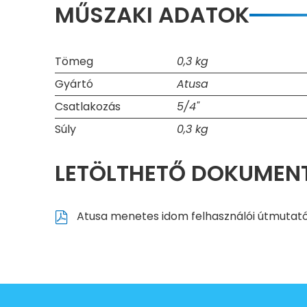
MŰSZAKI ADATOK
Tömeg
0,3 kg
Gyártó
Atusa
Csatlakozás
5/4"
Súly
0,3 kg
LETÖLTHETŐ DOKUME
Atusa menetes idom felhasználói útmutat