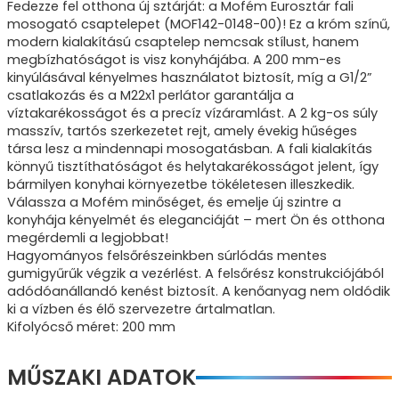
Fedezze fel otthona új sztárját: a Mofém Eurosztár fali
mosogató csaptelepet (MOF142-0148-00)! Ez a króm színű,
modern kialakítású csaptelep nemcsak stílust, hanem
megbízhatóságot is visz konyhájába. A 200 mm-es
kinyúlásával kényelmes használatot biztosít, míg a G1/2”
csatlakozás és a M22x1 perlátor garantálja a
víztakarékosságot és a precíz vízáramlást. A 2 kg-os súly
masszív, tartós szerkezetet rejt, amely évekig hűséges
társa lesz a mindennapi mosogatásban. A fali kialakítás
könnyű tisztíthatóságot és helytakarékosságot jelent, így
bármilyen konyhai környezetbe tökéletesen illeszkedik.
Válassza a Mofém minőséget, és emelje új szintre a
konyhája kényelmét és eleganciáját – mert Ön és otthona
megérdemli a legjobbat!
Hagyományos felsőrészeinkben súrlódás mentes
gumigyűrűk végzik a vezérlést. A felsőrész konstrukciójából
adódóanállandó kenést biztosít. A kenőanyag nem oldódik
ki a vízben és élő szervezetre ártalmatlan.
Kifolyócső méret: 200 mm
MŰSZAKI ADATOK