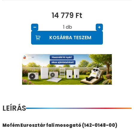
14 779
Ft
db
–
+
KOSÁRBA TESZEM
LEÍRÁS
Mofém Eurosztár fali mosogató (142-0148-00)