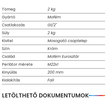
Tömeg
2 kg
Gyártó
Mofém
Csatlakozás
G1/2"
Súly
2 kg
Kivitel
Mosogató csaptelep
Szín
Króm
Család
Mofém Eurosztár
Perlátor mérete
M22x1
Kinyúlás
200 mm
Kialakítás
Fali
LETÖLTHETŐ DOKUMENTUMOK