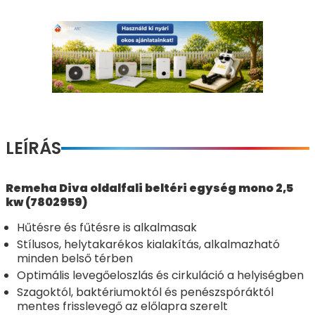
LEÍRÁS
Remeha Diva oldalfali beltéri egység mono 2,5
kw (7802959)
Hűtésre és fűtésre is alkalmasak
Stílusos, helytakarékos kialakítás, alkalmazható
minden belső térben
Optimális levegőeloszlás és cirkuláció a helyiségben
Szagoktól, baktériumoktól és penészspóráktól
mentes frisslevegő az előlapra szerelt