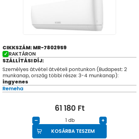
CIKKSZÁM: MR-7802959
RAKTÁRON
SZÁLLÍTÁSI DÍJ:
Személyes átvétel átvételi pontunkon (Budapest: 2
munkanap, ország többi része: 3-4 munkanap):
ingyenes
Remeha
61 180
Ft
db
–
+
KOSÁRBA TESZEM