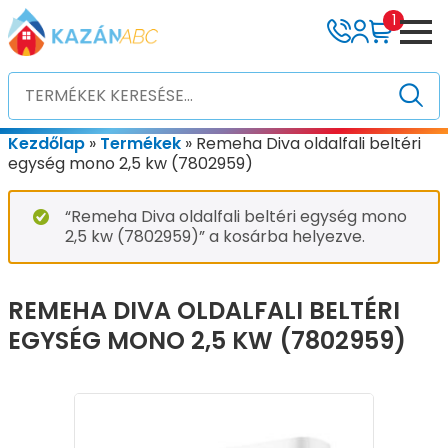
1
Kezdőlap
»
Termékek
»
Remeha Diva oldalfali beltéri
egység mono 2,5 kw (7802959)
“Remeha Diva oldalfali beltéri egység mono
2,5 kw (7802959)” a kosárba helyezve.
REMEHA DIVA OLDALFALI BELTÉRI
EGYSÉG MONO 2,5 KW (7802959)