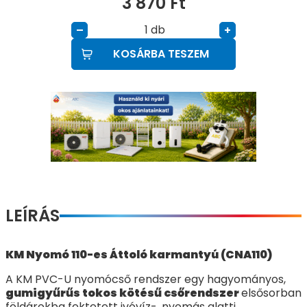
3 870
Ft
db
–
+
KOSÁRBA TESZEM
LEÍRÁS
KM Nyomó 110-es Áttoló karmantyú (CNA110)
A KM PVC-U nyomócső rendszer egy hagyományos,
gumigyűrűs tokos kötésű csőrendszer
elsősorban
földárokba fektetett ivóvíz-, nyomás alatti