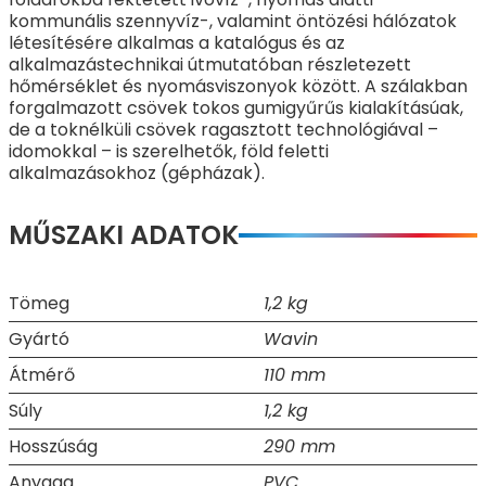
kommunális szennyvíz-, valamint öntözési hálózatok
létesítésére alkalmas a katalógus és az
alkalmazástechnikai útmutatóban részletezett
hőmérséklet és nyomásviszonyok között. A szálakban
forgalmazott csövek tokos gumigyűrűs kialakításúak,
de a toknélküli csövek ragasztott technológiával –
idomokkal – is szerelhetők, föld feletti
alkalmazásokhoz (gépházak).
MŰSZAKI ADATOK
Tömeg
1,2 kg
Gyártó
Wavin
Átmérő
110 mm
Súly
1,2 kg
Hosszúság
290 mm
Anyaga
PVC