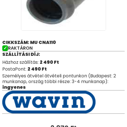
CIKKSZÁM: MU CNA110
RAKTÁRON
SZÁLLÍTÁSI DÍJ:
Házhoz szállítás:
2 490
Ft
PostaPont:
2 490
Ft
Személyes átvétel átvételi pontunkon (Budapest: 2
munkanap, ország többi része: 3-4 munkanap):
ingyenes