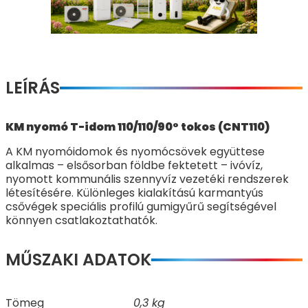
LEÍRÁS
KM nyomó T-idom 110/110/90° tokos (CNT110)
A KM nyomóidomok és nyomócsövek együttese
alkalmas – elsősorban földbe fektetett – ivóvíz,
nyomott kommunális szennyvíz vezetéki rendszerek
létesítésére. Különleges kialakítású karmantyús
csővégek speciális profilú gumigyűrű segítségével
könnyen csatlakoztathatók.
MŰSZAKI ADATOK
Tömeg
0,3 kg