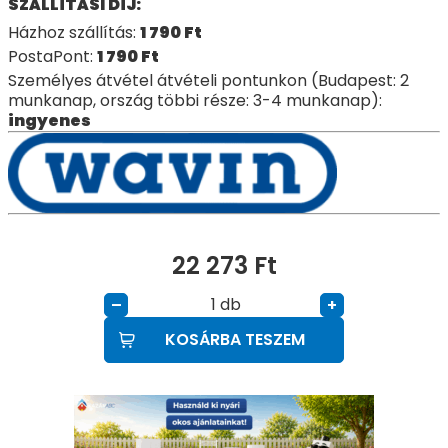
SZÁLLÍTÁSI DÍJ:
Házhoz szállítás:
1 790
Ft
PostaPont:
1 790
Ft
Személyes átvétel átvételi pontunkon (Budapest: 2
munkanap, ország többi része: 3-4 munkanap):
ingyenes
22 273
Ft
db
–
+
KOSÁRBA TESZEM