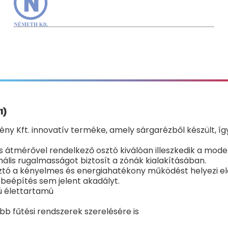
1)
y Kft. innovatív terméke, amely sárgarézből készült, í
es átmérővel rendelkező osztó kiválóan illeszkedik a mo
lis rugalmasságot biztosít a zónák kialakításában.
 osztó a kényelmes és energiahatékony működést helyezi 
 beépítés sem jelent akadályt.
zú élettartamú
bb fűtési rendszerek szerelés
ére is