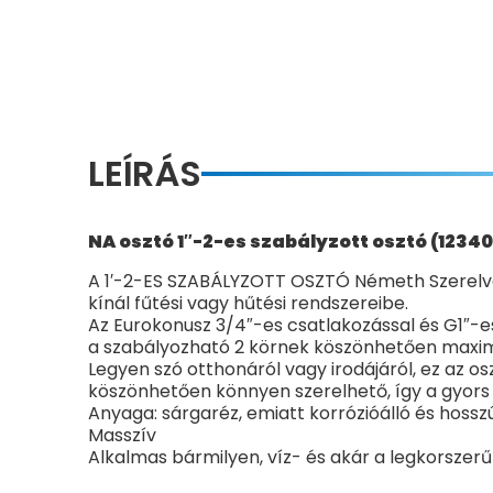
LEÍRÁS
NA osztó 1″-2-es szabályzott osztó (12340
A 1′-2-ES SZABÁLYZOTT OSZTÓ Németh Szerelvén
kínál fűtési vagy hűtési rendszereibe.
Az Eurokonusz 3/4″-es csatlakozással és G1″-
a szabályozható 2 körnek köszönhetően maximá
Legyen szó otthonáról vagy irodájáról, ez az
köszönhetően könnyen szerelhető, így a gyors
Anyaga: sárgaréz, emiatt korrózióálló és hoss
Masszív
Alkalmas bármilyen, víz- és akár a legkorszerű