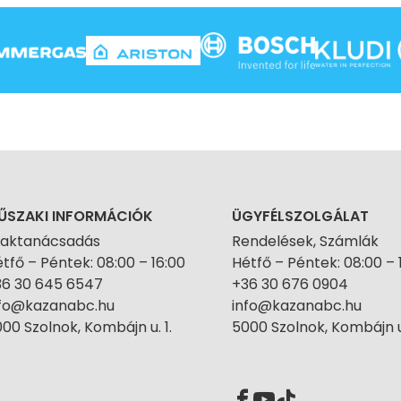
ŰSZAKI INFORMÁCIÓK
ÜGYFÉLSZOLGÁLAT
zaktanácsadás
Rendelések, Számlák
tfő – Péntek: 08:00 – 16:00
Hétfő – Péntek: 08:00 – 
36 30 645 6547
+36 30 676 0904
nfo@kazanabc.hu
info@kazanabc.hu
00 Szolnok, Kombájn u. 1.
5000 Szolnok, Kombájn u.