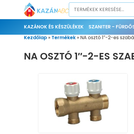
KAZÁNOK ÉS KÉSZÜLÉKEK
SZANITER - FÜRD
Kezdőlap
»
Termékek
»
NA osztó 1″-2-es szabá
NA OSZTÓ 1″-2-ES SZA