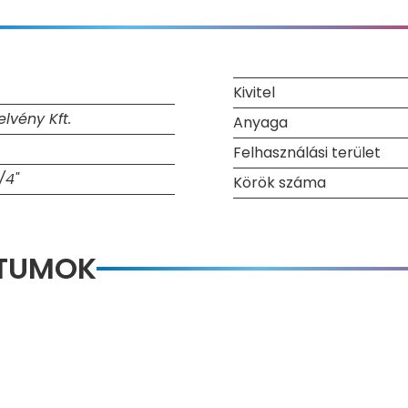
Kivitel
lvény Kft.
Anyaga
Felhasználási terület
/4"
Körök száma
NTUMOK