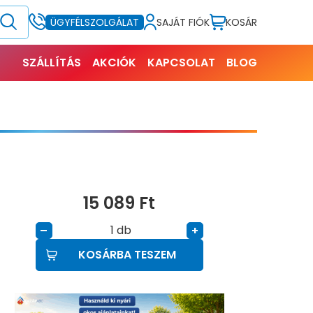
SAJÁT FIÓK
KOSÁR
ÜGYFÉLSZOLGÁLAT
SZÁLLÍTÁS
AKCIÓK
KAPCSOLAT
BLOG
15 089
Ft
db
–
+
KOSÁRBA TESZEM