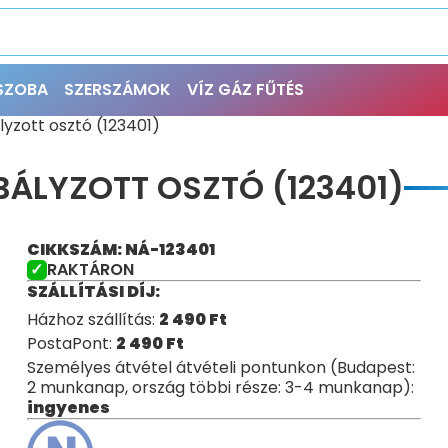
ŐSZOBA
SZERSZÁMOK
VÍZ GÁZ FŰTÉS
lyzott osztó (123401)
BÁLYZOTT OSZTÓ (123401)
CIKKSZÁM: NÁ-123401
RAKTÁRON
SZÁLLÍTÁSI DÍJ:
Házhoz szállítás:
2 490
Ft
PostaPont:
2 490
Ft
Személyes átvétel átvételi pontunkon (Budapest:
2 munkanap, ország többi része: 3-4 munkanap):
ingyenes