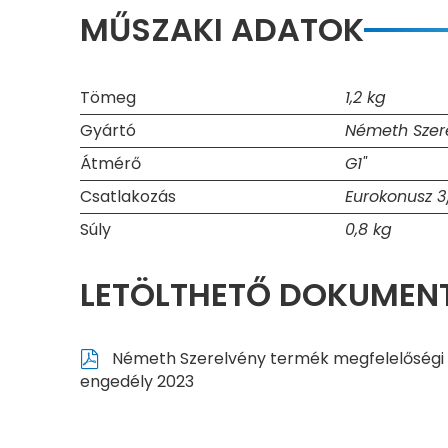
MŰSZAKI ADATOK
Tömeg
1,2 kg
Gyártó
Németh Szere
Átmérő
G1"
Csatlakozás
Eurokonusz 3
Súly
0,8 kg
LETÖLTHETŐ DOKUME
Németh Szerelvény termék megfelelőségi
engedély 2023