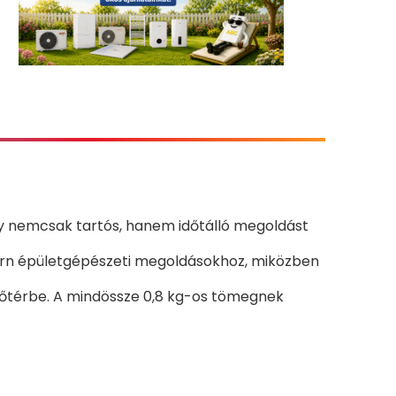
gy nemcsak tartós, hanem időtálló megoldást
dern épületgépészeti megoldásokhoz, miközben
előtérbe. A mindössze 0,8 kg-os tömegnek