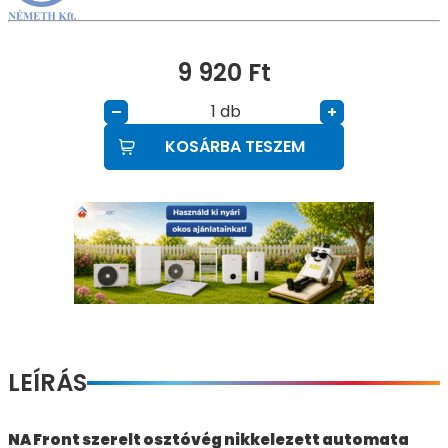
9 920
Ft
db
–
+
KOSÁRBA TESZEM
LEÍRÁS
NA Front szerelt osztóvég nikkelezett automata