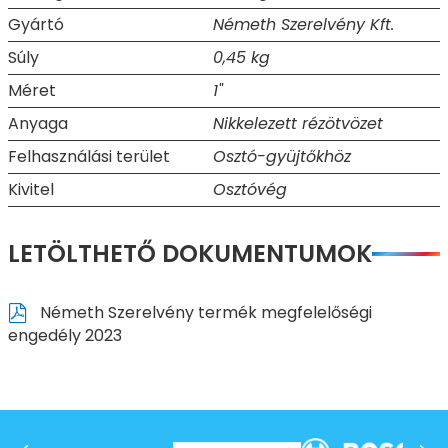
Gyártó
Németh Szerelvény Kft.
Súly
0,45 kg
Méret
1"
Anyaga
Nikkelezett rézötvözet
Felhasználási terület
Osztó-gyüjtőkhöz
Kivitel
Osztóvég
LETÖLTHETŐ DOKUMENTUMOK
Németh Szerelvény termék megfelelőségi
engedély 2023