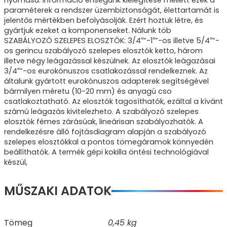
nyomású. Információ éhségünk kielégítése mellett ezek a
paraméterek a rendszer üzembiztonságát, élettartamát is
jelentős mértékben befolyásolják. Ezért hoztuk létre, és
gyártjuk ezeket a komponenseket. Nálunk töb
SZABÁLYOZÓ SZELEPES ELOSZTÓK: 3/4″”-1″”-os illetve 5/4″”-
os gerincu szabályozó szelepes elosztók ketto, három
illetve négy leágazással készülnek. Az elosztók leágazásai
3/4″”-os eurokónuszos csatlakozással rendelkeznek. Az
általunk gyártott eurokónuszos adapterek segítségével
bármilyen méretu (10-20 mm) és anyagú cso
csatlakoztatható. Az elosztók tagosíthatók, ezáltal a kívánt
számú leágazás kivitelezheto. A szabályozó szelepes
elosztók fémes zárásúak, lineárisan szabályozhatók. A
rendelkezésre álló fojtásdiagram alapján a szabályozó
szelepes elosztókkal a pontos tömegáramok könnyedén
beállíthatók. A termék gépi kokilla öntési technológiával
készül,
MŰSZAKI ADATOK
Tömeg
0,45 kg