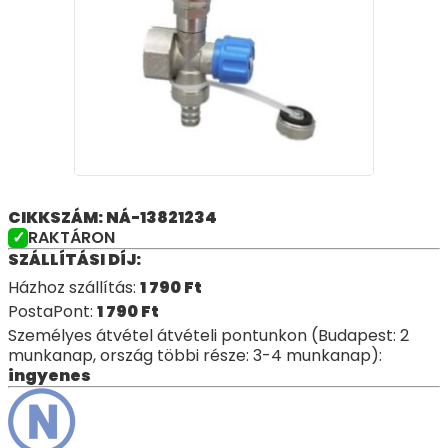
CIKKSZÁM: NÁ-13821234
RAKTÁRON
SZÁLLÍTÁSI DÍJ:
Házhoz szállítás:
1 790
Ft
PostaPont:
1 790
Ft
Személyes átvétel átvételi pontunkon (Budapest: 2
munkanap, ország többi része: 3-4 munkanap):
ingyenes