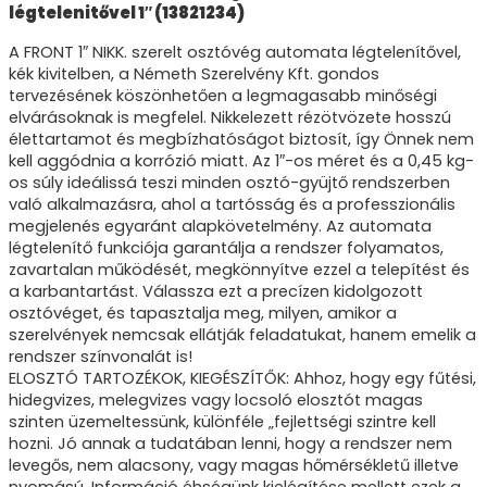
légtelenitővel 1″ (13821234)
A FRONT 1″ NIKK. szerelt osztóvég automata légtelenítővel,
kék kivitelben, a Németh Szerelvény Kft. gondos
tervezésének köszönhetően a legmagasabb minőségi
elvárásoknak is megfelel. Nikkelezett rézötvözete hosszú
élettartamot és megbízhatóságot biztosít, így Önnek nem
kell aggódnia a korrózió miatt. Az 1″-os méret és a 0,45 kg-
os súly ideálissá teszi minden osztó-gyüjtő rendszerben
való alkalmazásra, ahol a tartósság és a professzionális
megjelenés egyaránt alapkövetelmény. Az automata
légtelenítő funkciója garantálja a rendszer folyamatos,
zavartalan működését, megkönnyítve ezzel a telepítést és
a karbantartást. Válassza ezt a precízen kidolgozott
osztóvéget, és tapasztalja meg, milyen, amikor a
szerelvények nemcsak ellátják feladatukat, hanem emelik a
rendszer színvonalát is!
ELOSZTÓ TARTOZÉKOK, KIEGÉSZÍTŐK: Ahhoz, hogy egy fűtési,
hidegvizes, melegvizes vagy locsoló elosztót magas
szinten üzemeltessünk, különféle „fejlettségi szintre kell
hozni. Jó annak a tudatában lenni, hogy a rendszer nem
levegős, nem alacsony, vagy magas hőmérsékletű illetve