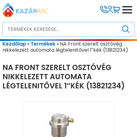
Kezdőlap
»
Termékek
»
NA Front szerelt osztóvég
nikkelezett automata légtelenitővel 1″kék (13821234)
NA FRONT SZERELT OSZTÓVÉG
NIKKELEZETT AUTOMATA
LÉGTELENITŐVEL 1″KÉK (13821234)