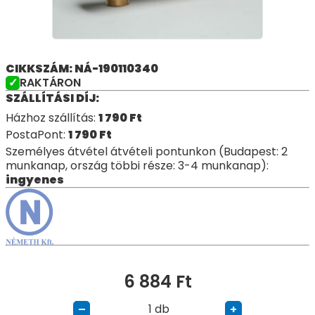
CIKKSZÁM: NÁ-190110340
RAKTÁRON
SZÁLLÍTÁSI DÍJ:
Házhoz szállítás:
1 790
Ft
PostaPont:
1 790
Ft
Személyes átvétel átvételi pontunkon (Budapest: 2
munkanap, ország többi része: 3-4 munkanap):
ingyenes
6 884
Ft
db
–
+