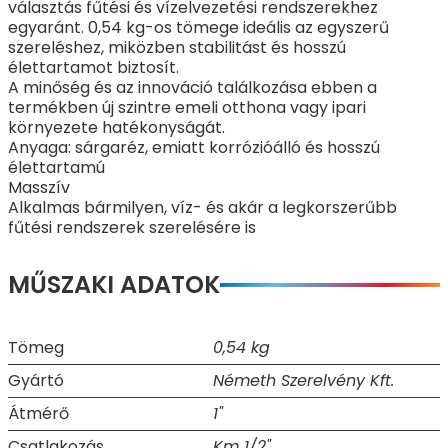
választás fűtési és vízelvezetési rendszerekhez
egyaránt. 0,54 kg-os tömege ideális az egyszerű
szereléshez, miközben stabilitást és hosszú
élettartamot biztosít.
A minőség és az innováció találkozása ebben a
termékben új szintre emeli otthona vagy ipari
környezete hatékonyságát.
Anyaga: sárgaréz, emiatt korrózióálló és hosszú
élettartamú
Masszív
Alkalmas bármilyen, víz- és akár a legkorszerűbb
fűtési rendszerek szerelésére is
MŰSZAKI ADATOK
Tömeg
0,54 kg
Gyártó
Németh Szerelvény Kft.
Átmérő
1"
Csatlakozás
Km 1/2"