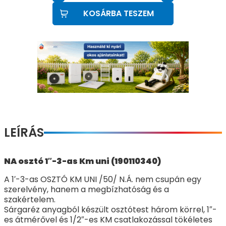
KOSÁRBA TESZEM
LEÍRÁS
NA osztó 1″-3-as Km uni (190110340)
A 1′-3-as OSZTÓ KM UNI /50/ N.Á. nem csupán egy
szerelvény, hanem a megbízhatóság és a
szakértelem.
Sárgaréz anyagból készült osztótest három körrel, 1″-
es átmérővel és 1/2″-es KM csatlakozással tökéletes