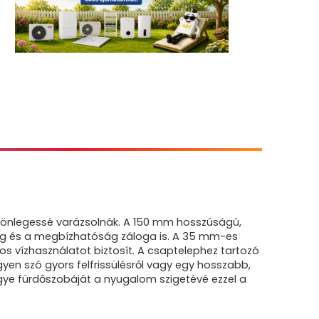
lönlegessé varázsolnák. A 150 mm hosszúságú,
ég és a megbízhatóság záloga is. A 35 mm-es
os vízhasználatot biztosít. A csaptelephez tartozó
yen szó gyors felfrissülésről vagy egy hosszabb,
tegye fürdőszobáját a nyugalom szigetévé ezzel a