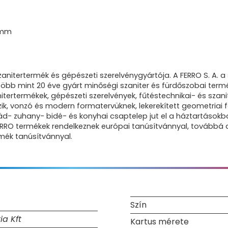
0 mm
nitertermék és gépészeti szerelvénygyártója. A FERRO S. A. a 
öbb mint 20 éve gyárt minőségi szaniter és fürdőszobai termék
itertermékek, gépészeti szerelvények, fűtéstechnikai- és sza
ik, vonzó és modern formatervüknek, lekerekített geometriai
- zuhany- bidé- és konyhai csaptelep jut el a háztartásokba
ERRO termékek rendelkeznek európai tanúsítvánnyal, továbbá a
rmék tanúsítvánnyal.
Szín
ia Kft
Kartus mérete