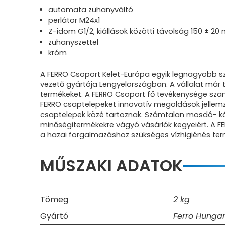
automata zuhanyváltó
perlátor M24x1
Z-idom G1/2, kiállások közötti távolság 150 ± 2
zuhanyszettel
króm
A FERRO Csoport Kelet-Európa egyik legnagyobb sza
vezető gyártója Lengyelországban. A vállalat már t
termékeket. A FERRO Csoport fő tevékenysége szan
FERRO csaptelepeket innovatív megoldások jellemz
csaptelepek közé tartoznak. Számtalan mosdó- kád
minőségitermékekre vágyó vásárlók kegyeiért. A F
a hazai forgalmazáshoz szükséges vízhigiénés te
MŰSZAKI ADATOK
Tömeg
2 kg
Gyártó
Ferro Hungar