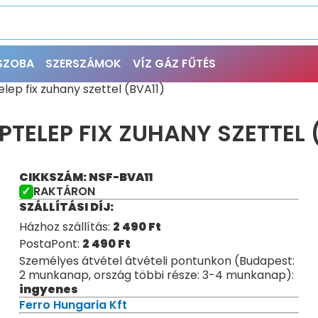
ŐSZOBA
SZERSZÁMOK
VÍZ GÁZ FŰTÉS
lep fix zuhany szettel (BVA11)
TELEP FIX ZUHANY SZETTEL 
CIKKSZÁM: NSF-BVA11
RAKTÁRON
SZÁLLÍTÁSI DÍJ:
Házhoz szállítás:
2 490
Ft
PostaPont:
2 490
Ft
Személyes átvétel átvételi pontunkon (Budapest:
2 munkanap, ország többi része: 3-4 munkanap):
ingyenes
Ferro Hungaria Kft