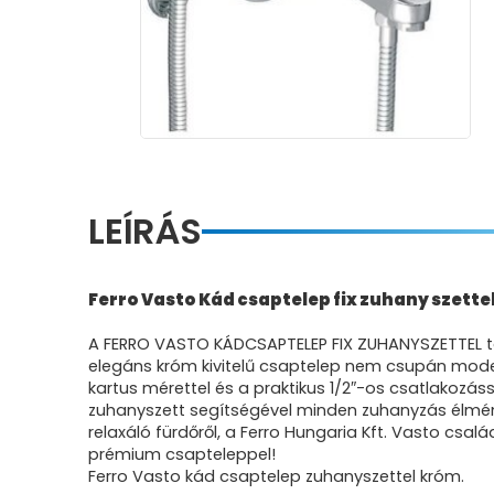
LEÍRÁS
Ferro Vasto Kád csaptelep fix zuhany szettel
A FERRO VASTO KÁDCSAPTELEP FIX ZUHANYSZETTEL tö
elegáns króm kivitelű csaptelep nem csupán mod
kartus mérettel és a praktikus 1/2″-os csatlakozá
zuhanyszett segítségével minden zuhanyzás élménnyé
relaxáló fürdőről, a Ferro Hungaria Kft. Vasto csa
prémium csapteleppel!
Ferro Vasto kád csaptelep zuhanyszettel króm.