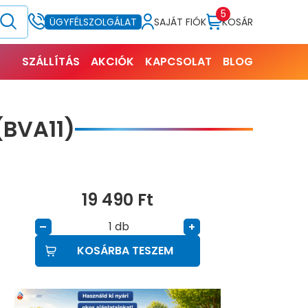
5
SAJÁT FIÓK
KOSÁR
ÜGYFÉLSZOLGÁLAT
SZÁLLÍTÁS
AKCIÓK
KAPCSOLAT
BLOG
(BVA11)
19 490
Ft
db
–
+
KOSÁRBA TESZEM