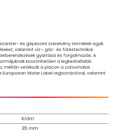
szaniter- és gépészeti szerelvény termékek egyik
eket, valamint víz-, gáz- és fűtéstechnikai
niterberendezések gyártása és forgalmazás. A
 formájuknak köszönhetően a legkedveltebb
, méltán vetekszik a piacon a színvonalas
 Europoean Water Label regisztrációval, valamint
Króm
35 mm