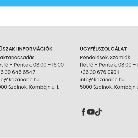
ŰSZAKI INFORMÁCIÓK
ÜGYFÉLSZOLGÁLAT
zaktanácsadás
Rendelések, Számlák
tfő – Péntek: 08:00 – 16:00
Hétfő – Péntek: 08:00 – 
36 30 645 6547
+36 30 676 0904
nfo@kazanabc.hu
info@kazanabc.hu
00 Szolnok, Kombájn u. 1.
5000 Szolnok, Kombájn u.