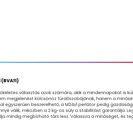
 (BVA11)
kéletes választás azok számára, akik a mindennapokat is kü
ern megjelenést kölcsönöz fürdőszobájának, hanem a minős
ssal egyszerűen beszerelhető, a M24x1 perlátor pedig gazdaság
 válik, miközben a 2 kg-os súly a stabilitást garantálja. Leg
ládja mindig megbízható társ lesz. Válassza a minőséget, és 