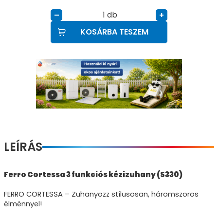
db
–
+
KOSÁRBA TESZEM
LEÍRÁS
Ferro Cortessa 3 funkciós kézizuhany (S330)
FERRO CORTESSA – Zuhanyozz stílusosan, háromszoros
élménnyel!