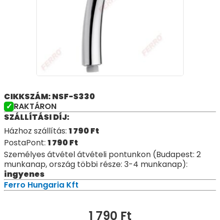
CIKKSZÁM: NSF-S330
RAKTÁRON
SZÁLLÍTÁSI DÍJ:
Házhoz szállítás:
1 790
Ft
PostaPont:
1 790
Ft
Személyes átvétel átvételi pontunkon (Budapest: 2
munkanap, ország többi része: 3-4 munkanap):
ingyenes
Ferro Hungaria Kft
1 790
Ft