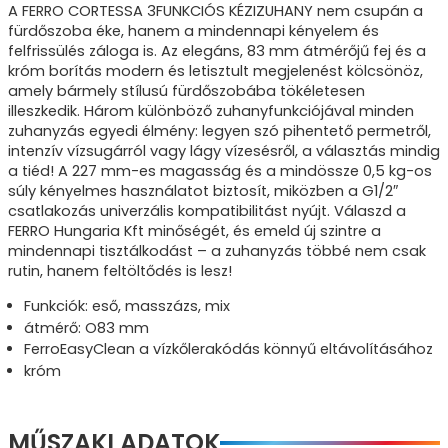
A FERRO CORTESSA 3FUNKCIÓS KÉZIZUHANY nem csupán a
fürdőszoba éke, hanem a mindennapi kényelem és
felfrissülés záloga is. Az elegáns, 83 mm átmérőjű fej és a
króm borítás modern és letisztult megjelenést kölcsönöz,
amely bármely stílusú fürdőszobába tökéletesen
illeszkedik. Három különböző zuhanyfunkciójával minden
zuhanyzás egyedi élmény: legyen szó pihentető permetről,
intenzív vízsugárról vagy lágy vízesésről, a választás mindig
a tiéd! A 227 mm-es magasság és a mindössze 0,5 kg-os
súly kényelmes használatot biztosít, miközben a G1/2″
csatlakozás univerzális kompatibilitást nyújt. Válaszd a
FERRO Hungaria Kft minőségét, és emeld új szintre a
mindennapi tisztálkodást – a zuhanyzás többé nem csak
rutin, hanem feltöltődés is lesz!
Funkciók: eső, masszázs, mix
átmérő: O83 mm
FerroEasyClean a vízkőlerakódás könnyű eltávolításához
króm
MŰSZAKI ADATOK