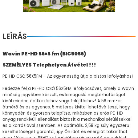
LEÍRÁS
Wavin PE-HD 56×5 fm (BIC5056)
SZEMÉLYES Telephelyen Átvétel !!!
PE-HD CSŐ 56X5FM – Az egyenesség útja a biztos lefolyáshoz!
Fedezze fel a PE-HD CSŐ 56X5FM lefolyócsövet, amely a Wavin
minőség jegyében készült, és kimagasló megbízhatóságot
kínál minden építkezéshez vagy felújításhoz! A 56 mm-es
átmérő és az egyenes, 5 méteres kivitel lehetővé teszi, hogy
könnyedén és gyorsan telepítse, miközben az erős PE-HD
anyag rendkívüli ellenállást biztosít a mechanikai sérülésekkel
és a korrózióval szemben. Az optimális, 2,58 kg súly egyszerű
kezelhetőséget garantál, így Ön időt és energiát takaríthat
meg. Válassza a PEHD kategóriában piacvezető megoldást,