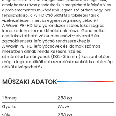
amely hosszú távon gondoskodik a megbízható lefolyásról és
a problémamentes működésről! Legyen szó otthoni vagy ipari
felhasználásról, a PE-HD CSŐ 56X5FM a tökéletes társ a
vízelvezetésben, mert az egyenesség mindig célba ér!
A Wavin PE-HD lefolyórendszer széles lakossági és
kereskedelmi termékkínálatunk része. Gond nélkül
csatlakoztatható vákuumos esővíz-elvezető és
zajcsökkentett lefolyócső rendszerekhez is.
A Wavin PE-HD lefolyócsövek és idomok számos
méretben állnak rendelkezésre. Széles
átmérőtartományának (D32-315 mm) köszönhetően
még a legkomplikáltabb szerelési munkák is nehézség
nélkül elvégezhetők.
MŰSZAKI ADATOK
Tömeg
2,58 kg
Gyártó
Wavin
Súly
2,58 kg