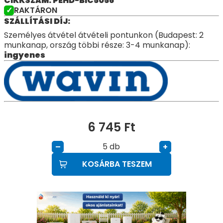
CIKKSZÁM: PEHD-BIC5056
RAKTÁRON
SZÁLLÍTÁSI DÍJ:
Személyes átvétel átvételi pontunkon (Budapest: 2
munkanap, ország többi része: 3-4 munkanap):
ingyenes
6 745
Ft
db
–
+
KOSÁRBA TESZEM