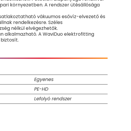
ipari környezetben. A rendszer ütésállósága
csatlakoztatható vákuumos esővíz-elvezető és
lnak rendelkezésre. Széles
zség nélkül elvégezhetők.
án alkalmazható. A WaviDuo elektrofitting
biztosít.
Egyenes
PE-HD
Lefolyó rendszer