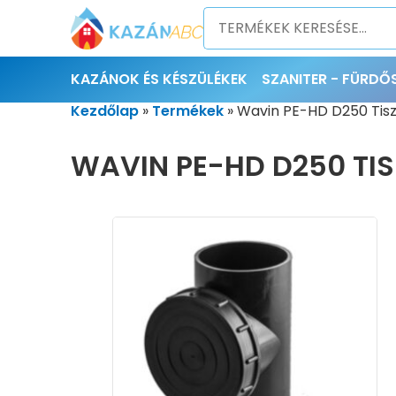
KAZÁNOK ÉS KÉSZÜLÉKEK
SZANITER - FÜRD
Kezdőlap
»
Termékek
»
Wavin PE-HD D250 Tisz
WAVIN PE-HD D250 TIS