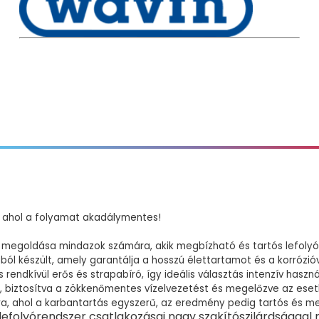
, ahol a folyamat akadálymentes!
v megoldása mindazok számára, akik megbízható és tartós lefoly
ól készült, amely garantálja a hosszú élettartamot és a korrózióv
endkívül erős és strapabíró, így ideális választás intenzív haszná
t, biztosítva a zökkenőmentes vízelvezetést és megelőzve az ese
okra, ahol a karbantartás egyszerű, az eredmény pedig tartós és m
folyórendszer csatlakozásai nagy szakítószilárdsággal r