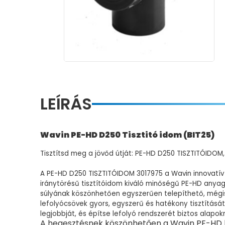
LEÍRÁS
Wavin PE-HD D250 Tisztitó idom (BIT25)
Tisztítsd meg a jövőd útját: PE-HD D250 TISZTITÓIDOM
A PE-HD D250 TISZTITÓIDOM 3017975 a Wavin innovatí
iránytörésű tisztítóidom kiváló minőségű PE-HD anyagb
súlyának köszönhetően egyszerűen telepíthető, mégis r
lefolyócsövek gyors, egyszerű és hatékony tisztításá
legjobbját, és építse lefolyó rendszerét biztos alap
A hegesztésnek köszönhetően a Wavin PE-HD le