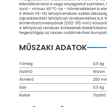
ellenállóvá teszi a vegyi anyagokkal szemben, 
zord – mínusz 40 °C-os – hőmérsékleten is első
A Wavin PE-HD lefolyórendszer széles lakossá
zajcsökkentett lefolyócső rendszerekhez is.A
átmérőtartományának (D32-315 mm) köszönhe
A lefolyócső rendszer kötéseinek kialakítására
hegesztőgép az összes csőátmérővel kompatibili
MŰSZAKI ADATOK
Tömeg
0,5 kg
Gyártó
Wavin
Átmérő
250 m
Súly
0,5 kg
Kivitel
Tisztit