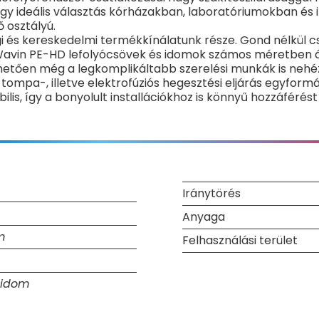
így ideális választás kórházakban, laboratóriumokban és 
 osztályú.
gi és kereskedelmi termékkínálatunk része. Gond nélkül 
 Wavin PE-HD lefolyócsövek és idomok számos méretben ál
tően még a legkomplikáltabb szerelési munkák is nehé
 tompa-, illetve elektrofúziós hegesztési eljárás egyform
s, így a bonyolult installációkhoz is könnyű hozzáférést 
Iránytörés
Anyaga
m
Felhasználási terület
ó idom