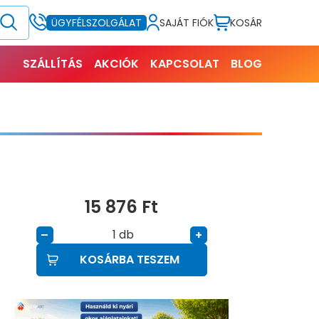
SAJÁT FIÓK
KOSÁR
ÜGYFÉLSZOLGÁLAT
SZÁLLÍTÁS
AKCIÓK
KAPCSOLAT
BLOG
15 876
Ft
db
–
+
KOSÁRBA TESZEM