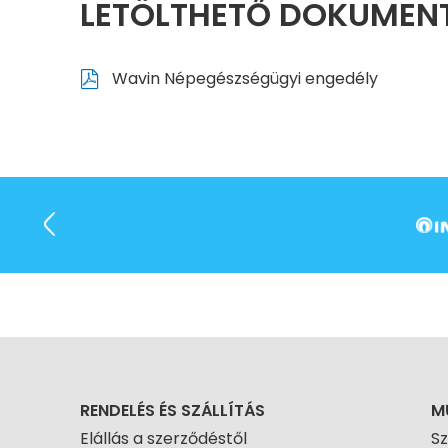
LETÖLTHETŐ DOKUME
Wavin Népegészségügyi engedély
RENDELÉS ÉS SZÁLLÍTÁS
M
Elállás a szerződéstől
S