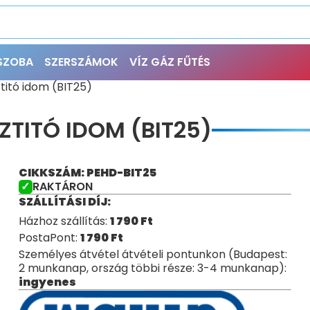
ŐSZOBA
SZERSZÁMOK
VÍZ GÁZ FŰTÉS
titó idom (BIT25)
ZTITÓ IDOM (BIT25)
CIKKSZÁM: PEHD-BIT25
RAKTÁRON
SZÁLLÍTÁSI DÍJ:
Házhoz szállítás:
1 790
Ft
PostaPont:
1 790
Ft
Személyes átvétel átvételi pontunkon (Budapest:
2 munkanap, ország többi része: 3-4 munkanap):
ingyenes