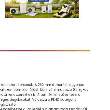
ó rendszert keresnek. A 250 mm átmérőjű, egyenes
al szembeni ellenállást. Könnyű, mindössze 0,5 kg-os
latú rendszerekhez is. A termék lehetővé teszi a
tleges dugulásokat. Válassza a PEHD kategória
egbízható.
endelkeznek. Polietilén alapanyaga rendkívül