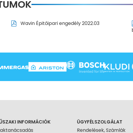
NTUMOK
Wavin Épitőipari engedély 2022.03
ŰSZAKI INFORMÁCIÓK
ÜGYFÉLSZOLGÁLAT
zaktanácsadás
Rendelések, Számlák