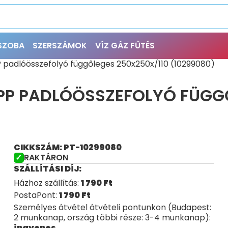
ŐSZOBA
SZERSZÁMOK
VÍZ GÁZ FŰTÉS
 padlóösszefolyó függőleges 250x250x/110 (10299080)
PP PADLÓÖSSZEFOLYÓ FÜGG
CIKKSZÁM: PT-10299080
RAKTÁRON
SZÁLLÍTÁSI DÍJ:
Házhoz szállítás:
1 790
Ft
PostaPont:
1 790
Ft
Személyes átvétel átvételi pontunkon (Budapest:
2 munkanap, ország többi része: 3-4 munkanap):
ingyenes