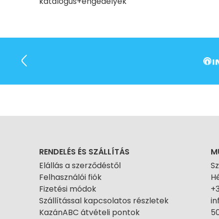
katalógus+engedélyek
RENDELÉS ÉS SZÁLLÍTÁS
M
Elállás a szerződéstől
S
Felhasználói fiók
Hé
Fizetési módok
+
Szállítással kapcsolatos részletek
i
KazánABC átvételi pontok
50