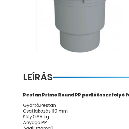
LEÍRÁS
Pestan Primo Round PP padlóösszefolyó f
Gyártó.Pestan
Csatlakozás.110 mm
Súly.0,65 kg
Anyaga.PP
Ágak száma.1