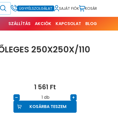
SAJÁT FIÓK
KOSÁR
ÜGYFÉLSZOLGÁLAT
SZÁLLÍTÁS
AKCIÓK
KAPCSOLAT
BLOG
ŐLEGES 250X250X/110
1 561
Ft
db
–
+
KOSÁRBA TESZEM