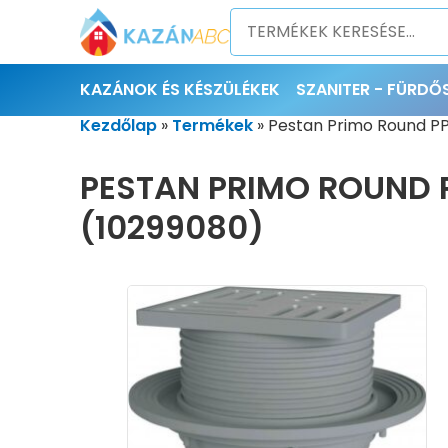
KAZÁNOK ÉS KÉSZÜLÉKEK
SZANITER - FÜRD
Kezdőlap
»
Termékek
»
Pestan Primo Round PP
PESTAN PRIMO ROUND 
(10299080)