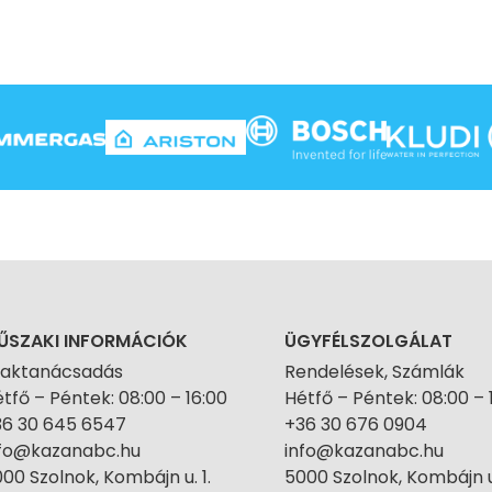
ŰSZAKI INFORMÁCIÓK
ÜGYFÉLSZOLGÁLAT
zaktanácsadás
Rendelések, Számlák
tfő – Péntek: 08:00 – 16:00
Hétfő – Péntek: 08:00 – 
36 30 645 6547
+36 30 676 0904
nfo@kazanabc.hu
info@kazanabc.hu
00 Szolnok, Kombájn u. 1.
5000 Szolnok, Kombájn u.