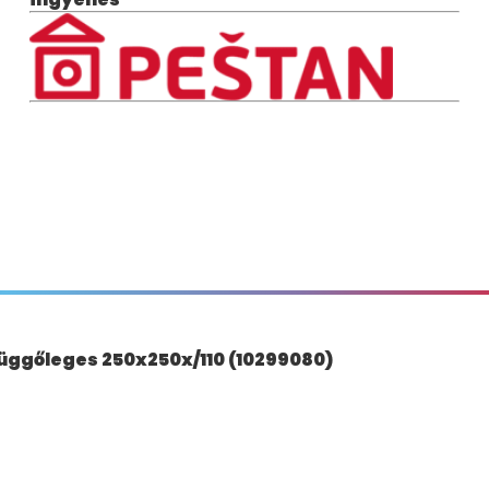
üggőleges 250x250x/110 (10299080)