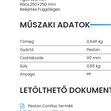
Rács.250×250 mm
Beépités.Függőleges
MŰSZAKI ADATOK
Tömeg
0,646 kg
Gyártó
Pestan
Csatlakozás
110 mm
Súly
0,65 kg
Anyaga
PP
LETÖLTHETŐ DOKUME
Pestan Confluo termék