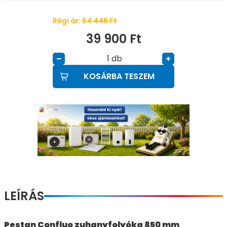
Régi ár:
54 446
Ft
39 900
Ft
db
–
+
KOSÁRBA TESZEM
LEÍRÁS
Pestan Confluo zuhanyfolyóka 850 mm