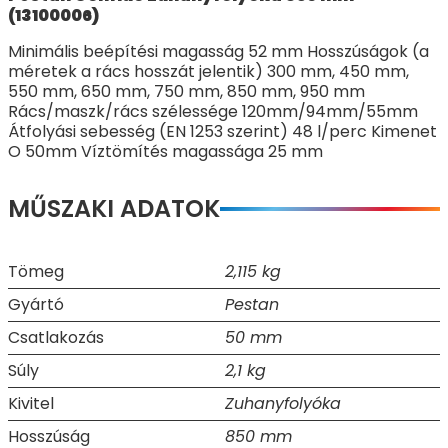
(13100006)
Minimális beépítési magasság 52 mm Hosszúságok (a
méretek a rács hosszát jelentik) 300 mm, 450 mm,
550 mm, 650 mm, 750 mm, 850 mm, 950 mm
Rács/maszk/rács szélessége 120mm/94mm/55mm
Átfolyási sebesség (EN 1253 szerint) 48 l/perc Kimenet
O 50mm Víztömítés magassága 25 mm
MŰSZAKI ADATOK
Tömeg
2,115 kg
Gyártó
Pestan
Csatlakozás
50 mm
Súly
2,1 kg
Kivitel
Zuhanyfolyóka
Hosszúság
850 mm