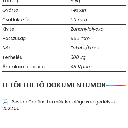
Tömeg
5 kg
Gyártó
Pestan
Csatlakozás
50 mm
Kivitel
Zuhanyfolyóka
Hosszúság
850 mm
Szín
Fekete/króm
Terhelés
300 kg
Áramlási sebesség
48 l/perc
LETÖLTHETŐ DOKUMENTUMOK
Pestan Confluo termék katalógus+engedélyek
2022.05