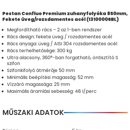
Pestan Confluo Premium zuhanyfolyóka 850mm,
Fekete üveg/rozsdamentes acél (13100006BL)
Megfordítható rács – 2 az 1-ben rendszer
Rács design: fekete üveg / rozsdamentes acél
Rács anyaga: üveg / AISI 304 rozsdamentes acél
Rács terhelhetősége: 300 kg
Ultra alacsony, 360°-ban forgatható, öntisztító S
szifon
Szifonkifolyó átmérője 50 mm
Minimális beépítési magasság: 52 mm
Vízzáró magassága: 25 mm
Maximális áramlási sebesség: 48 l/perc
MŰSZAKI ADATOK