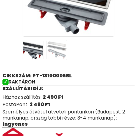
CIKKSZÁM: PT-13100006BL
RAKTÁRON
SZÁLLÍTÁSI DÍJ:
Házhoz szállítás:
2 490
Ft
PostaPont:
2 490
Ft
Személyes átvétel átvételi pontunkon (Budapest: 2
munkanap, ország többi része: 3-4 munkanap):
ingyenes