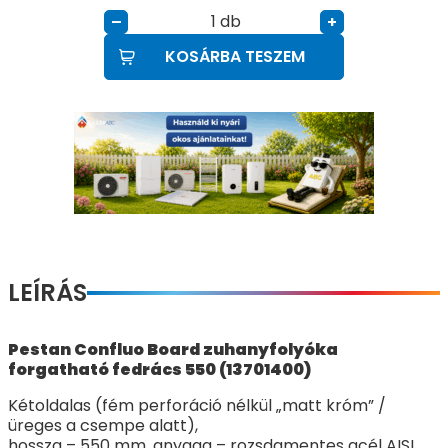
db
–
+
KOSÁRBA TESZEM
LEÍRÁS
Pestan Confluo Board zuhanyfolyóka
forgatható fedrács 550 (13701400)
Kétoldalas (fém perforáció nélkül „matt króm” /
üreges a csempe alatt),
hossza – 550 mm, anyaga – rozsdamentes acél AISI