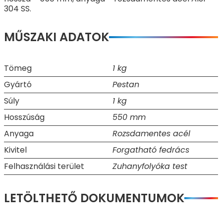
304 SS.
MŰSZAKI ADATOK
Tömeg
1 kg
Gyártó
Pestan
Súly
1 kg
Hosszúság
550 mm
Anyaga
Rozsdamentes acél
Kivitel
Forgatható fedrács
Felhasználási terület
Zuhanyfolyóka test
LETÖLTHETŐ DOKUMENTUMOK