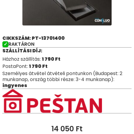
CIKKSZÁM: PT-13701400
RAKTÁRON
SZÁLLÍTÁSI DÍJ:
Házhoz szállítás:
1 790
Ft
PostaPont:
1 790
Ft
Személyes átvétel átvételi pontunkon (Budapest: 2
munkanap, ország többi része: 3-4 munkanap):
ingyenes
14 050
Ft