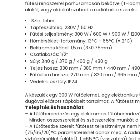
fűtési rendszerrel párhuzamosan bekötve (T-idom 
alulról, vagy oldalról szabad a radiátorba szerelni.
Szín: fehér
Tápfeszültség: 230V / 50 Hz
Fűtési teljesítmény: 300 W / 600 W / 900 W / 120
Hőmérséklet-tartomány: 13°C – 65°C (± 2°C)
Elektromos kábel: 1,5 m (3×0,75mm)
Csatlakozás: 1/2”
Súly: 340 g / 370 g / 400 g / 430 g
Teljes hossz: 330 mm / 380 mm / 440 mm / 4
Fűtőelem hossza: 270 mm / 320 mm / 365 mm 
Védelmi osztály: IP24
A készülék egy 300 W fűtőelemet, egy elektronikus 
dugóval ellátott tápkábelt tartalmaz. A fűtőtest m
Telepítés és használat
– A fűtőberendezés egy elektromos fűtőberendezés
– Minden összeszerelési és szétszerelési munkát a 
– A fűtőtestbe szerelt fűtőtest teljesítménye nem
(75/65/20)°C paramétereknél adnak meg. A radiáto
vízhőmérséklet (előtét), t =65 °C (visszatérő) és