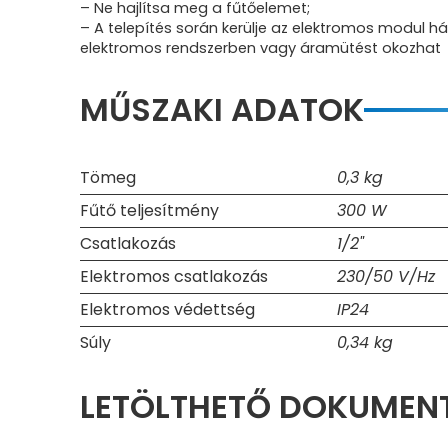
– Ne hajlítsa meg a fűtőelemet;
– A telepítés során kerülje az elektromos modul há
elektromos rendszerben vagy áramütést okozhat
MŰSZAKI ADATOK
Tömeg
0,3 kg
Fűtő teljesítmény
300 W
Csatlakozás
1/2"
Elektromos csatlakozás
230/50 V/Hz
Elektromos védettség
IP24
Súly
0,34 kg
LETÖLTHETŐ DOKUME