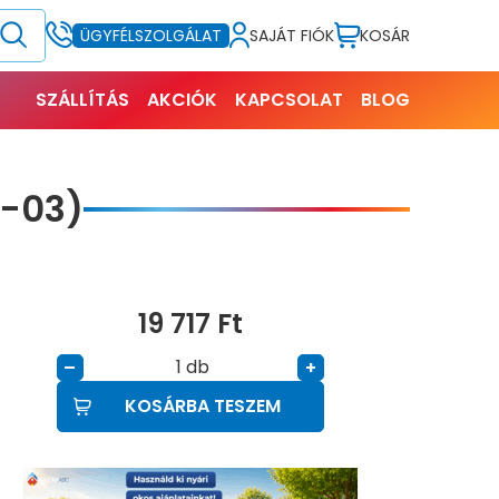
SAJÁT FIÓK
KOSÁR
ÜGYFÉLSZOLGÁLAT
SZÁLLÍTÁS
AKCIÓK
KAPCSOLAT
BLOG
-03)
19 717
Ft
db
–
+
KOSÁRBA TESZEM