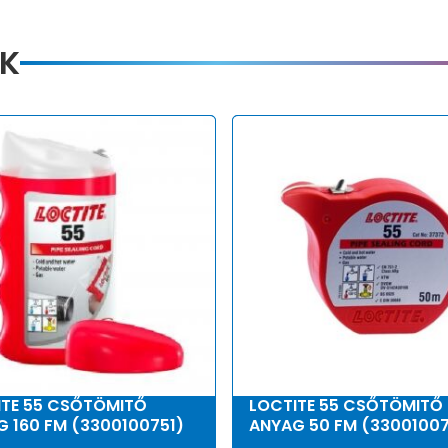
K
ITE 55 CSŐTÖMITŐ
LOCTITE 55 CSŐTÖMITŐ
 160 FM (3300100751)
ANYAG 50 FM (3300100