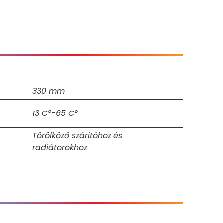
330 mm
13 C°-65 C°
Törölköző száritóhoz és
radiátorokhoz