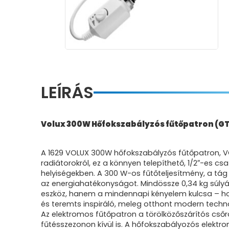
LEÍRÁS
Volux 300W Hőfokszabályzós fűtőpatron (G
A 1629 VOLUX 300W hőfokszabályzós fűtőpatron, VOL
radiátorokról, ez a könnyen telepíthető, 1/2″-es 
helyiségekben. A 300 W-os fűtőteljesítmény, a tá
az energiahatékonyságot. Mindössze 0,34 kg súly
eszköz, hanem a mindennapi kényelem kulcsa – 
és teremts inspiráló, meleg otthont modern techno
Az elektromos fűtőpatron a törölközőszárítós cső
fűtésszezonon kívül is. A hőfokszabályozós elekt