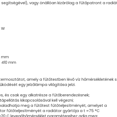
segítségével), vagy önállóan kizárólag a fűtőpatront a radiá
0 W
90 mm
/ 410 mm
termosztátot, amely a fűtőtestben lévő víz hőmérsékletének sz
űködését egy jelzőlámpa világítása jelzi.
, és csak egy alkatrésze a fűtőberendezésnek;
tápellátás kikapcsolásával kell végezni;
 haladhatja meg a fűtőtest fűtőteljesítményét, amelyet a
r fűtőteljesítményét a radiátor gyártója a t =75 °C
 t =20 C levegőhőmérséklet paramétereihez adja meg;