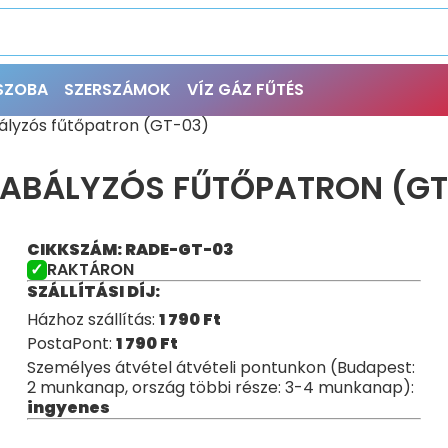
ŐSZOBA
SZERSZÁMOK
VÍZ GÁZ FŰTÉS
ályzós fűtőpatron (GT-03)
ABÁLYZÓS FŰTŐPATRON (GT
CIKKSZÁM: RADE-GT-03
RAKTÁRON
SZÁLLÍTÁSI DÍJ:
Házhoz szállítás:
1 790
Ft
PostaPont:
1 790
Ft
Személyes átvétel átvételi pontunkon (Budapest:
2 munkanap, ország többi része: 3-4 munkanap):
ingyenes