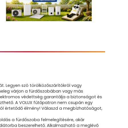
t. Legyen szó törölközőszárítókról vagy
s meleg várjon a fürdőszobában vagy más
elektromos védettség garantálja a biztonságot és
szthető. A VOLUX fűtőpatron nem csupán egy
l értetődő élmény! Válaszd a megbízhatóságot,
oldás a fürdőszoba felmelegítésére, akár
adiátorba beszerelhető. Alkalmazható a meglévő