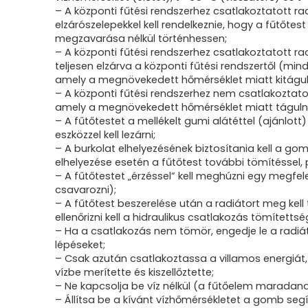
– A központi fűtési rendszerhez csatlakoztatott ra
elzárószelepekkel kell rendelkeznie, hogy a fűtőtes
megzavarása nélkül történhessen;
– A központi fűtési rendszerhez csatlakoztatott ra
teljesen elzárva a központi fűtési rendszertől (min
amely a megnövekedett hőmérséklet miatt kitágul, 
– A központi fűtési rendszerhez nem csatlakoztato
amely a megnövekedett hőmérséklet miatt tágulni f
– A fűtőtestet a mellékelt gumi alátéttel (ajánlott
eszközzel kell lezárni;
– A burkolat elhelyezésének biztosítania kell a g
elhelyezése esetén a fűtőtest további tömítéssel, p
– A fűtőtestet „érzéssel” kell meghúzni egy megfe
csavarozni);
– A fűtőtest beszerelése után a radiátort meg kell töl
ellenőrizni kell a hidraulikus csatlakozás tömítetts
– Ha a csatlakozás nem tömör, engedje le a radiát
lépéseket;
– Csak azután csatlakoztassa a villamos energiát, m
vízbe merítette és kiszellőztette;
– Ne kapcsolja be víz nélkül (a fűtőelem maradan
– Állítsa be a kívánt vízhőmérsékletet a gomb segí