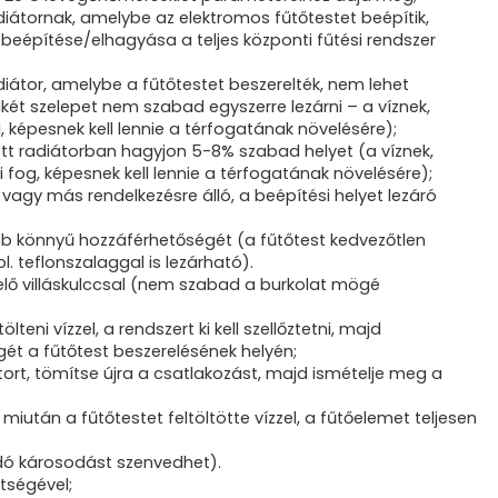
diátornak, amelybe az elektromos fűtőtestet beépítik,
t beépítése/elhagyása a teljes központi fűtési rendszer
diátor, amelybe a fűtőtestet beszerelték, nem lehet
dkét szelepet nem szabad egyszerre lezárni – a víznek,
képesnek kell lennie a térfogatának növelésére);
tt radiátorban hagyjon 5-8% szabad helyet (a víznek,
og, képesnek kell lennie a térfogatának növelésére);
) vagy más rendelkezésre álló, a beépítési helyet lezáró
omb könnyű hozzáférhetőségét (a fűtőtest kedvezőtlen
l. teflonszalaggal is lezárható).
lelő villáskulccsal (nem szabad a burkolat mögé
teni vízzel, a rendszert ki kell szellőztetni, majd
égét a fűtőtest beszerelésének helyén;
ort, tömítse újra a csatlakozást, majd ismételje meg a
iután a fűtőtestet feltöltötte vízzel, a fűtőelemet teljesen
dó károsodást szenvedhet).
tségével;