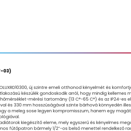
T-03)
UXRD10300, új szintre emeli otthonod kényelmét és komfortjá
csatlakozású készülék gondoskodik arról, hogy mindig kelleme
g hőmérséklet-mérési tartomány (13 C°-65 C°) és az IP24-es 
ával és 330 mm hosszúságával szinte bárhová könnyedén ille
hogy a meleg sose legyen kompromisszum, hanem egy magátó
lógiával.
radiátorok kiegészítő eleme, mely egyszerű és kényelmes meg
romos fűtőpatron bármely 1/2”-os belső menettel rendelkező r