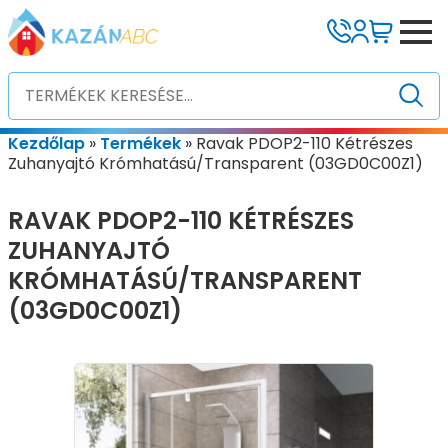
Kezdőlap
»
Termékek
»
Ravak PDOP2-110 Kétrészes
Zuhanyajtó Krómhatású/Transparent (03GD0C00Z1)
RAVAK PDOP2-110 KÉTRÉSZES
ZUHANYAJTÓ
KRÓMHATÁSÚ/TRANSPARENT
(03GD0C00Z1)