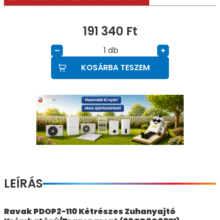
191 340
Ft
db
–
+
KOSÁRBA TESZEM
LEÍRÁS
Ravak PDOP2-110 Kétrészes Zuhanyajtó