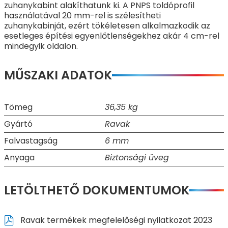
zuhanykabint alakíthatunk ki. A PNPS toldóprofil
használatával 20 mm-rel is szélesítheti
zuhanykabinját, ezért tökéletesen alkalmazkodik az
esetleges építési egyenlőtlenségekhez akár 4 cm-rel
mindegyik oldalon.
MŰSZAKI ADATOK
Tömeg
36,35 kg
Gyártó
Ravak
Falvastagság
6 mm
Anyaga
Biztonsági üveg
LETÖLTHETŐ DOKUMENTUMOK
Ravak termékek megfelelőségi nyilatkozat 2023