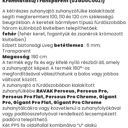
Krómhatású/Transparent (03GD0C00Z1)
A kétrészes zuhanyajtó zuhanyzófülke kialakítását
segíti megteremteni 100, 110 és 120 cm szélességű
beugrókban. A keretek bármilyen típusú fürdőszobába
három különböző kivitelben telepíthetőek.
fehér
(fehér keret, fogantyúk és zsanérok krómozott
kivitelben)
Edzett biztonsági üveg
betétlemez
: 6 mm;
Transparent
Magasság
: 190 cm
A termék egy fix és egy kifelé nyíló részből áll, amely
a zuhanyajtót képezi. A termék 180°-os
megfordításával választhatunk a balos vagy jobbos
változat között.
A zuhanyajtó a fürdőszobában kialakított
zuhanyfülkébe
RAVAK Perseus, Perseus Pro,
Perseus Pro Flat, Perseus Pro Chrome, Gigant
Pro, Gigant Pro Flat, Gigant Pro Chrome
zuhanytálcákra vagy közvetlenül a zuhanyfolyókával
vagy padlóösszefolyóval rendelkező lecsempézett
padlóra telepíthető.
Két PPS fix oldalfallal kombinálva “U” alakú