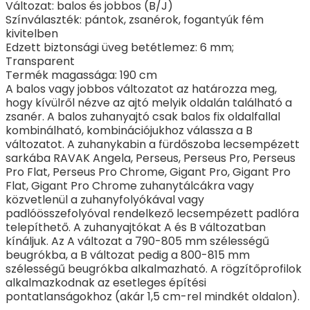
Változat: balos és jobbos (B/J)
Színválaszték: pántok, zsanérok, fogantyúk fém
kivitelben
Edzett biztonsági üveg betétlemez: 6 mm;
Transparent
Termék magassága: 190 cm
A balos vagy jobbos változatot az határozza meg,
hogy kívülről nézve az ajtó melyik oldalán található a
zsanér. A balos zuhanyajtó csak balos fix oldalfallal
kombinálható, kombinációjukhoz válassza a B
változatot. A zuhanykabin a fürdőszoba lecsempézett
sarkába RAVAK Angela, Perseus, Perseus Pro, Perseus
Pro Flat, Perseus Pro Chrome, Gigant Pro, Gigant Pro
Flat, Gigant Pro Chrome zuhanytálcákra vagy
közvetlenül a zuhanyfolyókával vagy
padlóösszefolyóval rendelkező lecsempézett padlóra
telepíthető. A zuhanyajtókat A és B változatban
kínáljuk. Az A változat a 790-805 mm szélességű
beugrókba, a B változat pedig a 800-815 mm
szélességű beugrókba alkalmazható. A rögzítőprofilok
alkalmazkodnak az esetleges építési
pontatlanságokhoz (akár 1,5 cm-rel mindkét oldalon).