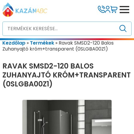
Kezdőlap
»
Termékek
»
Ravak SMSD2-120 Balos
Zuhanyajtó króm+transparent (0SLGBA00Z1)
RAVAK SMSD2-120 BALOS
ZUHANYAJTÓ KRÓM+TRANSPARENT
(0SLGBA00Z1)