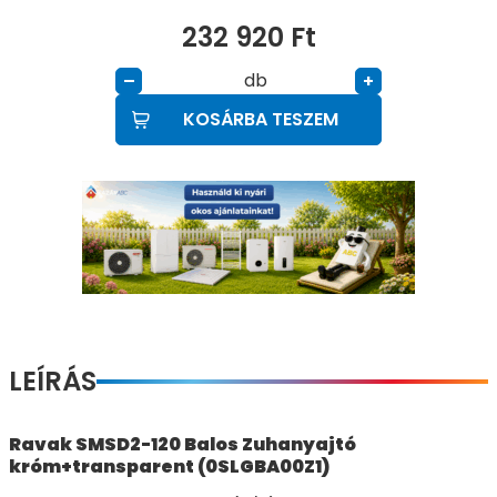
232 920
Ft
db
–
+
KOSÁRBA TESZEM
LEÍRÁS
Ravak SMSD2-120 Balos Zuhanyajtó
króm+transparent (0SLGBA00Z1)