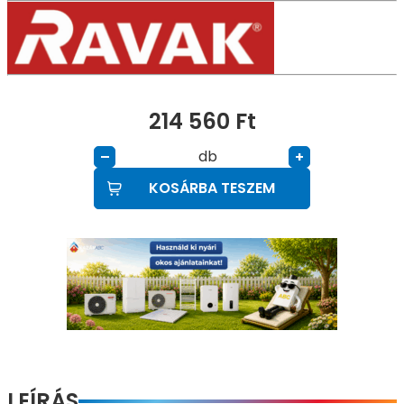
214 560
Ft
db
–
+
KOSÁRBA TESZEM
LEÍRÁS