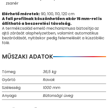
zsanér
Elérhető méretek:
90, 100, 110, 120 cm
A fali profilnak köszönhetően akár 15 mm-rel is
állítható a beszerelési távolság.
A termékcsalád emelő mechanizmusa biztosítja az
ajtó zárását alaphelyzetben, valamint automatikus
bezáródását, nyitáskor pedig felemelését a küszöbléc
fölé.
MŰSZAKI ADATOK
Tömeg
36,5 kg
Gyártó
Ravak
Szélesség
1000 mm
Anyaga
Biztonsági üveg