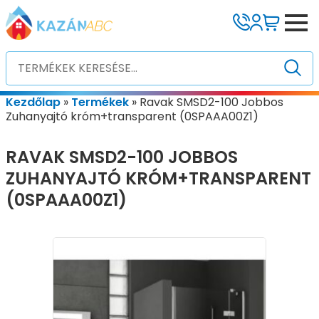
Kezdőlap
»
Termékek
»
Ravak SMSD2-100 Jobbos
Zuhanyajtó króm+transparent (0SPAAA00Z1)
RAVAK SMSD2-100 JOBBOS
ZUHANYAJTÓ KRÓM+TRANSPARENT
(0SPAAA00Z1)