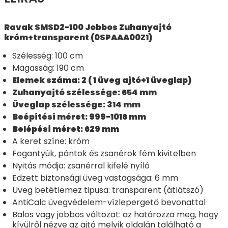
Ravak SMSD2-100 Jobbos Zuhanyajtó
króm+transparent (0SPAAA00Z1)
Szélesség: 100 cm
Magasság: 190 cm
Elemek száma: 2 ( 1 üveg ajtó+1 üveglap)
Zuhanyajtó szélessége: 654 mm
Üveglap szélessége: 314 mm
Beépítési méret: 999-1016 mm
Belépési méret: 629 mm
A keret színe: króm
Fogantyúk, pántok és zsanérok fém kivitelben
Nyitás módja: zsanérral kifelé nyíló
Edzett biztonsági üveg vastagsága: 6 mm
Üveg betétlemez tipusa: transparent (átlátszó)
AntiCalc üvegvédelem-vízlepergető bevonattal
Balos vagy jobbos változat: az határozza meg, hogy
kívülről nézve az ajtó melyik oldalán található a