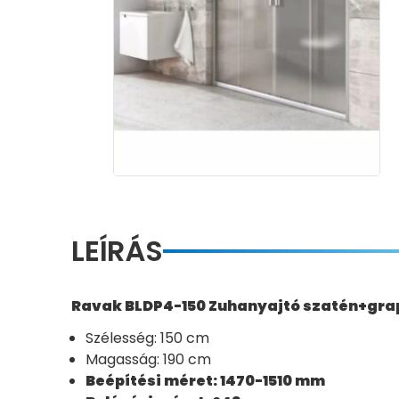
LEÍRÁS
Ravak BLDP4-150 Zuhanyajtó szatén+gra
Szélesség: 150 cm
Magasság: 190 cm
Beépítési méret: 1470-1510 mm