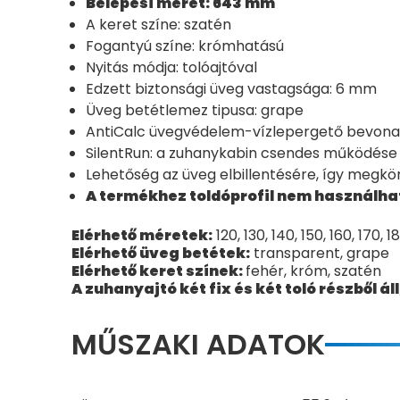
Belépési méret: 643 mm
A keret színe: szatén
Fogantyú színe: krómhatású
Nyitás módja: tolóajtóval
Edzett biztonsági üveg vastagsága: 6 mm
Üveg betétlemez tipusa: grape
AntiCalc üvegvédelem-vízlepergető bevona
SilentRun: a zuhanykabin csendes működése
Lehetőség az üveg elbillentésére, így megk
A termékhez toldóprofil nem használha
Elérhető méretek:
120, 130, 140, 150, 160, 170, 
Elérhető üveg betétek:
transparent, grape
Elérhető keret színek:
fehér, króm, szatén
A zuhanyajtó két fix és két toló részből á
MŰSZAKI ADATOK