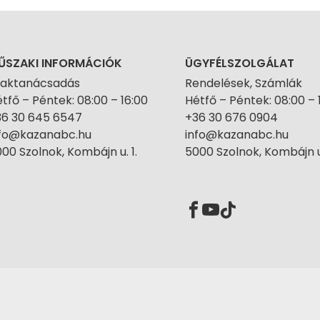
ŰSZAKI INFORMÁCIÓK
ÜGYFÉLSZOLGÁLAT
zaktanácsadás
Rendelések, Számlák
tfő – Péntek: 08:00 – 16:00
Hétfő – Péntek: 08:00 – 
36 30 645 6547
+36 30 676 0904
nfo@kazanabc.hu
info@kazanabc.hu
00 Szolnok, Kombájn u. 1.
5000 Szolnok, Kombájn u.