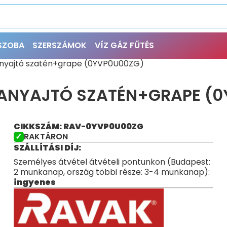
ŐSZOBA
SZERSZÁMOK
VÍZ GÁZ FŰTÉS
nyajtó szatén+grape (0YVP0U00ZG)
HANYAJTÓ SZATÉN+GRAPE (
CIKKSZÁM: RAV-0YVP0U00ZG
RAKTÁRON
SZÁLLÍTÁSI DÍJ:
Személyes átvétel átvételi pontunkon (Budapest:
2 munkanap, ország többi része: 3-4 munkanap):
ingyenes