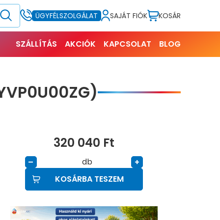
SAJÁT FIÓK
KOSÁR
ÜGYFÉLSZOLGÁLAT
SZÁLLÍTÁS
AKCIÓK
KAPCSOLAT
BLOG
0YVP0U00ZG)
320 040
Ft
db
–
+
KOSÁRBA TESZEM