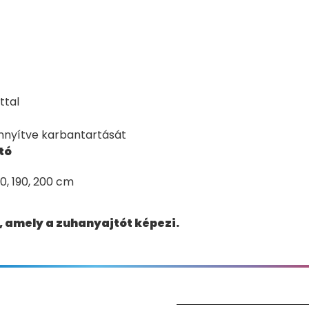
ttal
önnyítve karbantartását
tó
180, 190, 200 cm
ll, amely a zuhanyajtót képezi.