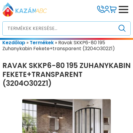
Kezdőlap
»
Termékek
»
Ravak SKKP6-80 195
Zuhanykabin Fekete+transparent (3204O302Z1)
RAVAK SKKP6-80 195 ZUHANYKABIN
FEKETE+TRANSPARENT
(3204O302Z1)