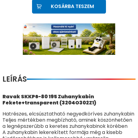
KOSÁRBA TESZEM
LEÍRÁS
Ravak SKKP6-80 195 Zuhanykabin
Fekete+transparent (3204O302Z1)
Hatrészes, elcsúsztatható negyedköríves zuhanykabin
Teljes mértékben megbízható, aminek köszönhetően
a legnépszerűbb a keretes zuhanykabinok körében
A zuhanykabin lekerekített formája még a kisebb