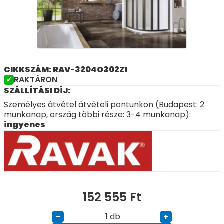
CIKKSZÁM: RAV-3204O302Z1
RAKTÁRON
SZÁLLÍTÁSI DÍJ:
Személyes átvétel átvételi pontunkon (Budapest: 2
munkanap, ország többi része: 3-4 munkanap):
ingyenes
152 555
Ft
db
–
+