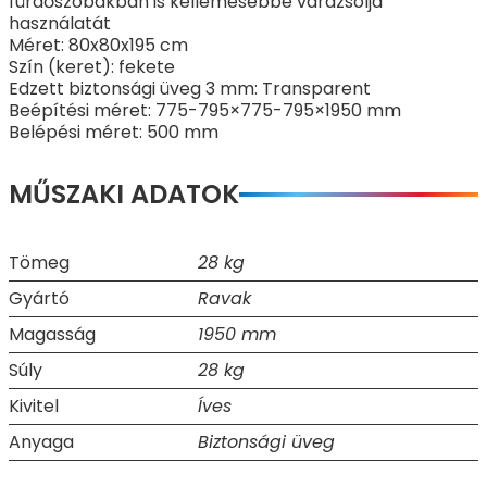
fürdőszobákban is kellemesebbé varázsolja
használatát
Méret: 80x80x195 cm
Szín (keret): fekete
Edzett biztonsági üveg 3 mm: Transparent
Beépítési méret: 775-795×775-795×1950 mm
Belépési méret: 500 mm
MŰSZAKI ADATOK
Tömeg
28 kg
Gyártó
Ravak
Magasság
1950 mm
Súly
28 kg
Kivitel
Íves
Anyaga
Biztonsági üveg