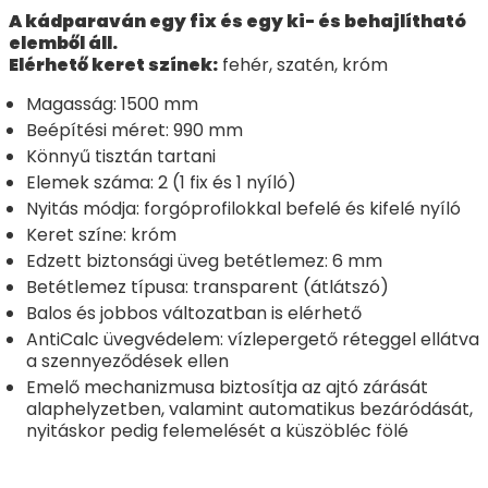
A kádparaván egy fix és egy ki- és behajlítható
elemből áll.
Elérhető keret színek:
fehér, szatén, króm
Magasság: 1500 mm
Beépítési méret: 990 mm
Könnyű tisztán tartani
Elemek száma: 2 (1 fix és 1 nyíló)
Nyitás módja: forgóprofilokkal befelé és kifelé nyíló
Keret színe: króm
Edzett biztonsági üveg betétlemez: 6 mm
Betétlemez típusa: transparent (átlátszó)
Balos és jobbos változatban is elérhető
AntiCalc üvegvédelem: vízlepergető réteggel ellátva
a szennyeződések ellen
Emelő mechanizmusa biztosítja az ajtó zárását
alaphelyzetben, valamint automatikus bezáródását,
nyitáskor pedig felemelését a küszöbléc fölé