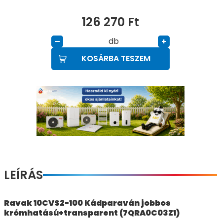
126 270
Ft
db
–
+
KOSÁRBA TESZEM
LEÍRÁS
Ravak 10CVS2-100 Kádparaván jobbos
krómhatású+transparent (7QRA0C03Z1)