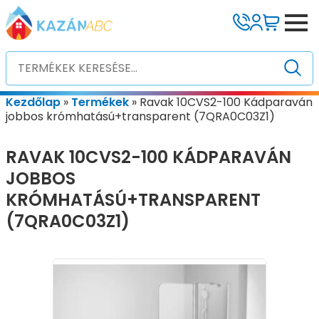
Kezdőlap
»
Termékek
»
Ravak 10CVS2-100 Kádparaván
jobbos krómhatású+transparent (7QRA0C03Z1)
RAVAK 10CVS2-100 KÁDPARAVÁN
JOBBOS
KRÓMHATÁSÚ+TRANSPARENT
(7QRA0C03Z1)