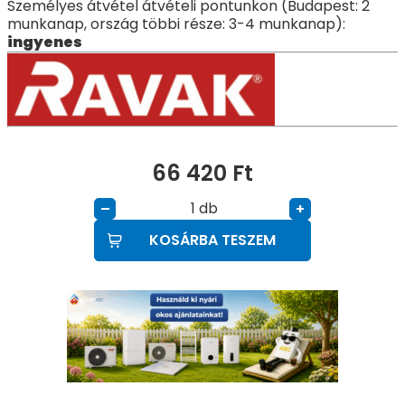
Személyes átvétel átvételi pontunkon (Budapest: 2
munkanap, ország többi része: 3-4 munkanap):
ingyenes
66 420
Ft
db
–
+
KOSÁRBA TESZEM