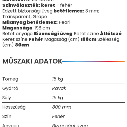
Színválaszték:
keret
– fehér
Edzett biztonsági üveg
betétlemez:
3 mm;
Transparent, Grape
Műanyag betétlemez:
Pearl
Magassága
: 198 cm
Betét anyaga
Bizonsági üveg
Betét színe
Átlátszó
Keret színe
Fehér
Magasság (cm)
198cm
Szélesség
(cm)
80cm
MŰSZAKI ADATOK
Tömeg
15 kg
Gyártó
Ravak
Súly
15 kg
Hosszúság
800 mm
Szín
Fehér
Anyaga
Biztonsági üveg