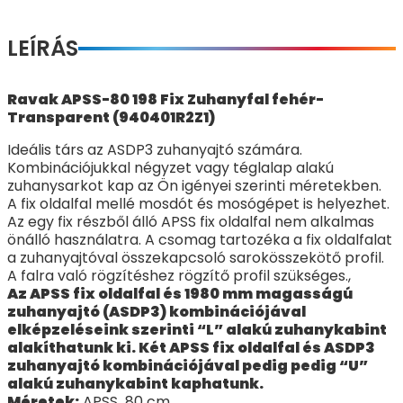
LEÍRÁS
Ravak APSS-80 198 Fix Zuhanyfal fehér-
Transparent (940401R2Z1)
Ideális társ az ASDP3 zuhanyajtó számára.
Kombinációjukkal négyzet vagy téglalap alakú
zuhanysarkot kap az Ön igényei szerinti méretekben.
A fix oldalfal mellé mosdót és mosógépet is helyezhet.
Az egy fix részből álló APSS fix oldalfal nem alkalmas
önálló használatra. A csomag tartozéka a fix oldalfalat
a zuhanyajtóval összekapcsoló sarokösszekötő profil.
A falra való rögzítéshez rögzítő profil szükséges.,
Az APSS fix oldalfal és 1980 mm magasságú
zuhanyajtó (ASDP3) kombinációjával
elképzeléseink szerinti “L” alakú zuhanykabint
alakíthatunk ki. Két APSS fix oldalfal és ASDP3
zuhanyajtó kombinációjával pedig pedig “U”
alakú zuhanykabint kaphatunk.
Méretek:
APSS 80 cm