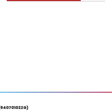
(94070102ZG)