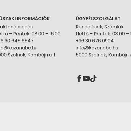
ŰSZAKI INFORMÁCIÓK
ÜGYFÉLSZOLGÁLAT
zaktanácsadás
Rendelések, Számlák
tfő – Péntek: 08:00 – 16:00
Hétfő – Péntek: 08:00 – 
36 30 645 6547
+36 30 676 0904
nfo@kazanabc.hu
info@kazanabc.hu
00 Szolnok, Kombájn u. 1.
5000 Szolnok, Kombájn u.