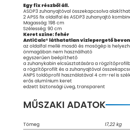
Egy fix részből áll.
ASDP3 zuhanyajtóval összekapcsolva alakítha
2 APSS fix oldalfal és ASDP3 zuhanyajtó kombi
Magasság: 198 cm
Szélesség: 90 cm
Keret színe: fehér
AntiCalc® láthatatlan vízlepergető bevon
az oldalfal mellé mosdó és mosógép is helyez
önmagában nem használható
egyszerűen beépíthető
a zuhanykabin elcsúsztatására a rögzítőprofi
a rögzítőprofilt és a zuhanyajtóval összekapc
ANPS toldóprofil használatával 4 cm-rel is szé
erős alumínium keret
edzett biztonsági üveg, transparent
MŰSZAKI ADATOK
Tömeg
17,22 kg