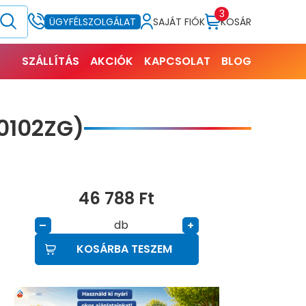
3
SAJÁT FIÓK
KOSÁR
ÜGYFÉLSZOLGÁLAT
SZÁLLÍTÁS
AKCIÓK
KAPCSOLAT
BLOG
0102ZG)
46 788
Ft
db
–
+
KOSÁRBA TESZEM