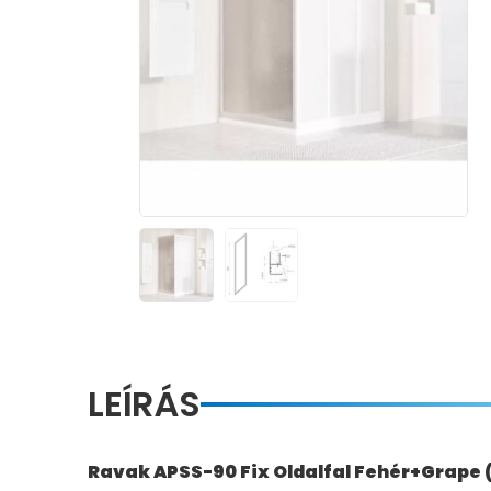
LEÍRÁS
Ravak APSS-90 Fix Oldalfal Fehér+Grape 