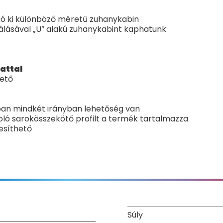
tó ki különböző méretű zuhanykabin
nálásával „U” alakú zuhanykabint kaphatunk
attal
hető
lban mindkét irányban lehetőség van
soló sarokösszekötő profilt a termék tartalmazza
lesíthető
Súly