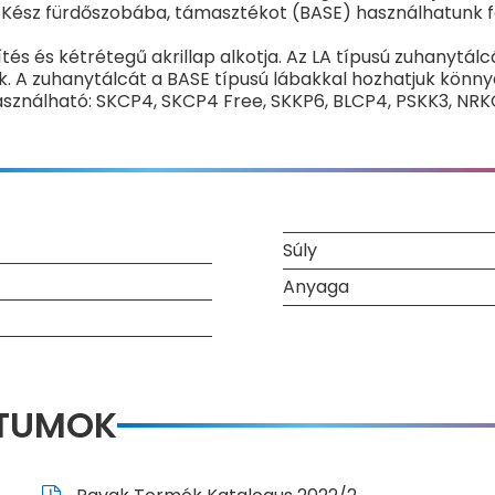
) Kész fürdőszobába, támasztékot (BASE) használhatunk f
és és kétrétegű akrillap alkotja. Az LA típusú zuhanytál
. A zuhanytálcát a BASE típusú lábakkal hozhatjuk könnye
ználható: SKCP4, SKCP4 Free, SKKP6, BLCP4, PSKK3, NRK
Súly
Anyaga
NTUMOK