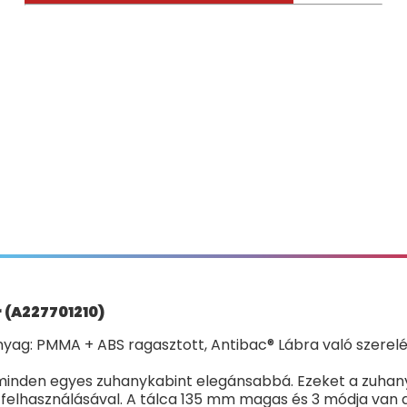
 (A227701210)
yag: PMMA + ABS ragasztott, Antibac® Lábra való szerelé
minden egyes zuhanykabint elegánsabbá. Ezeket a zuhanyt
elhasználásával. A tálca 135 mm magas és 3 módja van a 