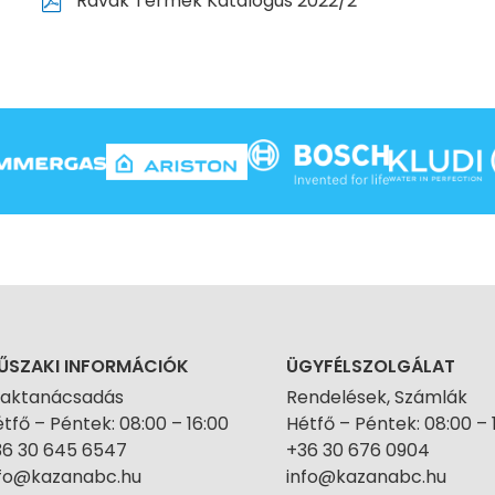
Ravak Termék Katalogus 2022/2
ŰSZAKI INFORMÁCIÓK
ÜGYFÉLSZOLGÁLAT
zaktanácsadás
Rendelések, Számlák
tfő – Péntek: 08:00 – 16:00
Hétfő – Péntek: 08:00 – 
36 30 645 6547
+36 30 676 0904
nfo@kazanabc.hu
info@kazanabc.hu