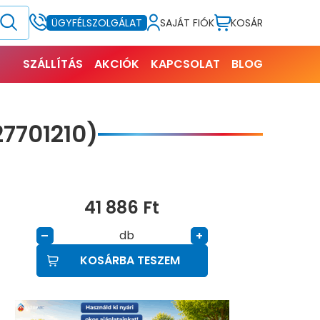
SAJÁT FIÓK
KOSÁR
ÜGYFÉLSZOLGÁLAT
SZÁLLÍTÁS
AKCIÓK
KAPCSOLAT
BLOG
7701210)
41 886
Ft
db
–
+
KOSÁRBA TESZEM