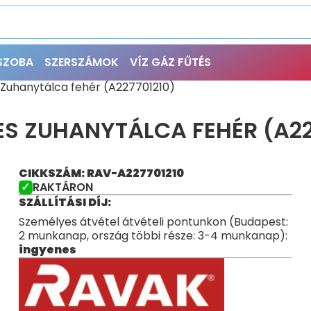
ŐSZOBA
SZERSZÁMOK
VÍZ GÁZ FŰTÉS
s Zuhanytálca fehér (A227701210)
VES ZUHANYTÁLCA FEHÉR (A22
CIKKSZÁM: RAV-A227701210
RAKTÁRON
SZÁLLÍTÁSI DÍJ:
Személyes átvétel átvételi pontunkon (Budapest:
2 munkanap, ország többi része: 3-4 munkanap):
ingyenes