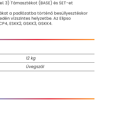
el. 3) Támasztékot (BASE) és SET-et
cákat a padlózatba történő besüllyesztéskor
dén vízszintes helyzetbe. Az Elipso
CP4, ESKK2, GSKK3, GSKK4.
12 kg
Üvegszál