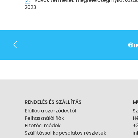
Ravak termékek megfelelőségi nyilatkozat
2023
RENDELÉS ÉS SZÁLLÍTÁS
M
Elállás a szerződéstől
S
Felhasználói fiók
Hé
Fizetési módok
+
Szállítással kapcsolatos részletek
i