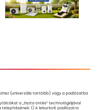
shez (univerzális tartóláb) vagy a padlózatba
álcákat a „tiszta öntés” technológiájával
telepítésének: 1) A leburkolt padlózatra