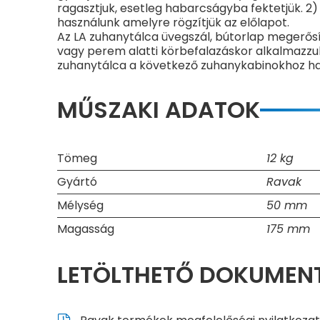
ragasztjuk, esetleg habarcságyba fektetjük. 2
használunk amelyre rögzítjük az előlapot.
Az LA zuhanytálca üvegszál, bútorlap megerősít
vagy perem alatti körbefalazáskor alkalmazzuk
zuhanytálca a következő zuhanykabinokhoz has
MŰSZAKI ADATOK
Tömeg
12 kg
Gyártó
Ravak
Mélység
50 mm
Magasság
175 mm
LETÖLTHETŐ DOKUME