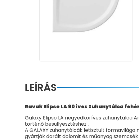
LEÍRÁS
Ravak Elipso LA 90 ives Zuhanytálca fehér
Galaxy Elipso LA negyedköríves zuhanytálca An
történő besüllyesztéshez .
A GALAXY zuhanytálcák letisztult formavilága 
gyártják darált dolomit és műanyag szemcsék f