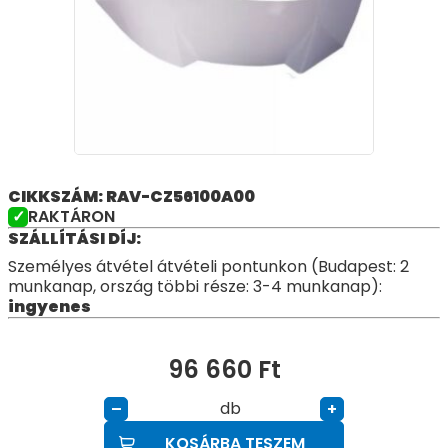
CIKKSZÁM: RAV-CZ56100A00
RAKTÁRON
SZÁLLÍTÁSI DÍJ:
Személyes átvétel átvételi pontunkon (Budapest: 2
munkanap, ország többi része: 3-4 munkanap):
ingyenes
96 660
Ft
db
–
+
KOSÁRBA TESZEM