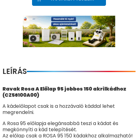
LEÍRÁS
Ravak Rosa A Előlap 95 jobbos 150 akrilkádhoz
(CZ56100A00)
A kádelőlapot csak is a hozzávaló káddal lehet
megrendelni.
A Rosa 95 előlapja elegánsabbá teszi a kádat és
megkönnyíti a kád telepítését.
Az előlap csak a ROSA 95 150 kádakhoz alkalmazható!