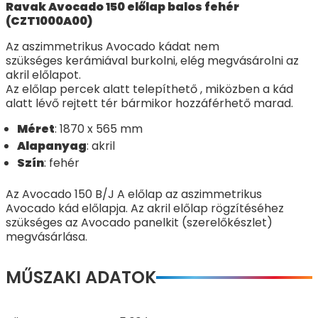
Ravak Avocado 150 előlap balos fehér
(CZT1000A00)
Az aszimmetrikus Avocado kádat nem
szükséges kerámiával burkolni, elég megvásárolni az
akril előlapot.
Az előlap percek alatt telepíthető , miközben a kád
alatt lévő rejtett tér bármikor hozzáférhető marad.
Méret
: 1870 x 565 mm
Alapanyag
: akril
Szín
: fehér
Az Avocado 150 B/J A előlap az aszimmetrikus
Avocado kád előlapja. Az akril előlap rögzítéséhez
szükséges az Avocado panelkit (szerelőkészlet)
megvásárlása.
MŰSZAKI ADATOK