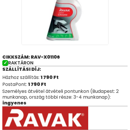
CIKKSZÁM: RAV-X01106
RAKTÁRON
SZÁLLÍTÁSI DÍJ:
Házhoz szállítás:
1 790
Ft
PostaPont:
1 790
Ft
Személyes átvétel átvételi pontunkon (Budapest: 2
munkanap, ország többi része: 3-4 munkanap):
ingyenes