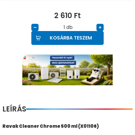
2 610
Ft
db
–
+
KOSÁRBA TESZEM
LEÍRÁS
Ravak Cleaner Chrome 500 ml (X01106)