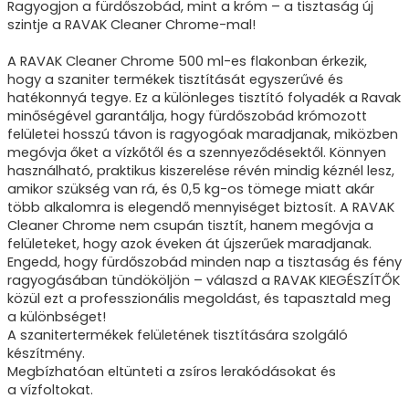
Ragyogjon a fürdőszobád, mint a króm – a tisztaság új
szintje a RAVAK Cleaner Chrome-mal!
A RAVAK Cleaner Chrome 500 ml-es flakonban érkezik,
hogy a szaniter termékek tisztítását egyszerűvé és
hatékonnyá tegye. Ez a különleges tisztító folyadék a Ravak
minőségével garantálja, hogy fürdőszobád krómozott
felületei hosszú távon is ragyogóak maradjanak, miközben
megóvja őket a vízkőtől és a szennyeződésektől. Könnyen
használható, praktikus kiszerelése révén mindig kéznél lesz,
amikor szükség van rá, és 0,5 kg-os tömege miatt akár
több alkalomra is elegendő mennyiséget biztosít. A RAVAK
Cleaner Chrome nem csupán tisztít, hanem megóvja a
felületeket, hogy azok éveken át újszerűek maradjanak.
Engedd, hogy fürdőszobád minden nap a tisztaság és fény
ragyogásában tündököljön – válaszd a RAVAK KIEGÉSZÍTŐK
közül ezt a professzionális megoldást, és tapasztald meg
a különbséget!
A szanitertermékek felületének tisztítására szolgáló
készítmény.
Megbízhatóan eltünteti a zsíros lerakódásokat és
a vízfoltokat.