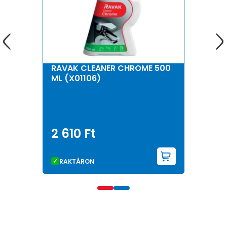
RAVAK CLEANER CHROME 500
ML (X01106)
2 610
Ft
KOSÁRBA 
RAKTÁRON