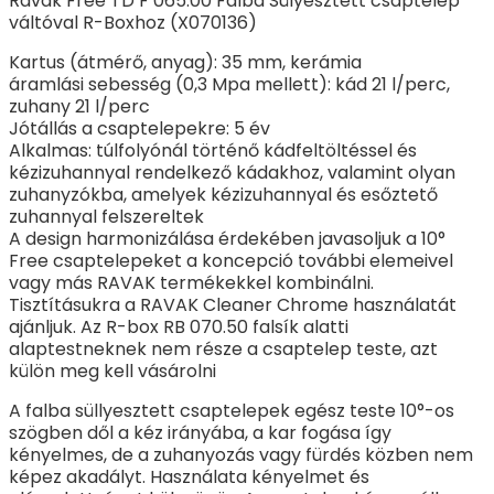
Ravak Free TD F 065.00 Falba Sülyesztett csaptelep
váltóval R-Boxhoz (X070136)
Kartus (átmérő, anyag): 35 mm, kerámia
áramlási sebesség (0,3 Mpa mellett): kád 21 l/perc,
zuhany 21 l/perc
Jótállás a csaptelepekre: 5 év
Alkalmas: túlfolyónál történő kádfeltöltéssel és
kézizuhannyal rendelkező kádakhoz, valamint olyan
zuhanyzókba, amelyek kézizuhannyal és esőztető
zuhannyal felszereltek
A design harmonizálása érdekében javasoljuk a 10°
Free csaptelepeket a koncepció további elemeivel
vagy más RAVAK termékekkel kombinálni.
Tisztításukra a RAVAK Cleaner Chrome használatát
ajánljuk. Az R-box RB 070.50 falsík alatti
alaptestneknek nem része a csaptelep teste, azt
külön meg kell vásárolni
A falba süllyesztett csaptelepek egész teste 10°-os
szögben dől a kéz irányába, a kar fogása így
kényelmes, de a zuhanyozás vagy fürdés közben nem
képez akadályt. Használata kényelmet és