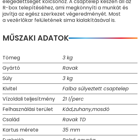
elégedettséget kölcsönöz. A csaptelep készen áll az
R-box telepítéséhez, ami megkönnyíti a munkát és
javítja az egész szerkezet végeredményét. Most
a vezérlőkar felületének sima kialakításával is.
MŰSZAKI ADATOK
Tömeg
3 kg
Gyártó
Ravak
Súly
3 kg
Kivitel
Falba sűlyeztett csaptelep
Vízoldali teljesítmény
21 l/perc
Felhasználási terület
Kád,zuhany,mosdó
Család
Ravak TD
Kartus mérete
35 mm