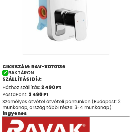
CIKKSZÁM: RAV-X070136
RAKTÁRON
SZÁLLÍTÁSI DÍJ:
Házhoz szállítás:
2 490
Ft
PostaPont:
2 490
Ft
Személyes átvétel átvételi pontunkon (Budapest: 2
munkanap, ország többi része: 3-4 munkanap):
ingyenes