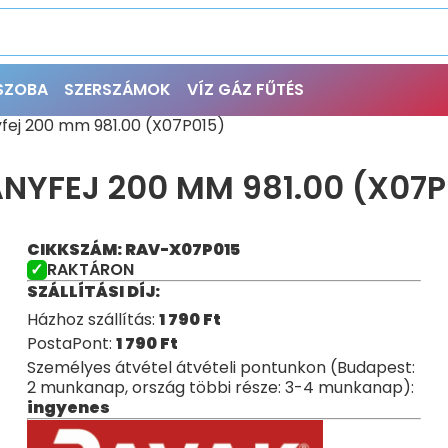
ŐSZOBA
SZERSZÁMOK
VÍZ GÁZ FŰTÉS
fej 200 mm 981.00 (X07P015)
YFEJ 200 MM 981.00 (X07P
CIKKSZÁM: RAV-X07P015
RAKTÁRON
SZÁLLÍTÁSI DÍJ:
Házhoz szállítás:
1 790
Ft
PostaPont:
1 790
Ft
Személyes átvétel átvételi pontunkon (Budapest:
2 munkanap, ország többi része: 3-4 munkanap):
ingyenes