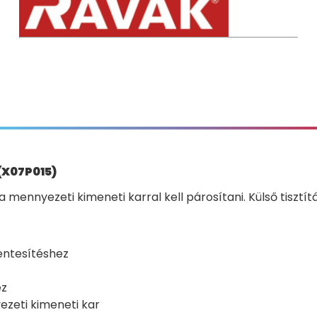
(X07P015)
 a mennyezeti kimeneti karral kell párosítani. Külső tis
entesítéshez
ez
ezeti kimeneti kar