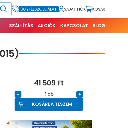
SAJÁT FIÓK
KOSÁR
ÜGYFÉLSZOLGÁLAT
SZÁLLÍTÁS
AKCIÓK
KAPCSOLAT
BLOG
015)
41 509
Ft
db
–
+
KOSÁRBA TESZEM