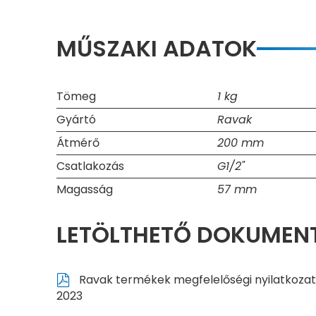
MŰSZAKI ADATOK
Tömeg
1 kg
Gyártó
Ravak
Átmérő
200 mm
Csatlakozás
G1/2"
Magasság
57 mm
LETÖLTHETŐ DOKUME
Ravak termékek megfelelőségi nyilatkozat
2023