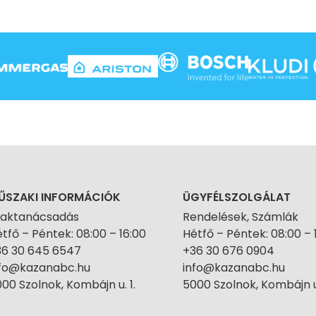
ŰSZAKI INFORMÁCIÓK
ÜGYFÉLSZOLGÁLAT
zaktanácsadás
Rendelések, Számlák
tfő – Péntek: 08:00 – 16:00
Hétfő – Péntek: 08:00 – 
36 30 645 6547
+36 30 676 0904
nfo@kazanabc.hu
info@kazanabc.hu
00 Szolnok, Kombájn u. 1.
5000 Szolnok, Kombájn u.