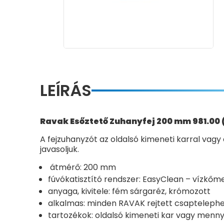
LEÍRÁS
Ravak Esőztető Zuhanyfej 200 mm 981.00 
A fejzuhanyzót az oldalsó kimeneti karral vagy
javasoljuk.
átmérő: 200 mm
fúvókatisztító rendszer: EasyClean – vízkőm
anyaga, kivitele: fém sárgaréz, krómozott
alkalmas: minden RAVAK rejtett csapteleph
tartozékok: oldalsó kimeneti kar vagy menny