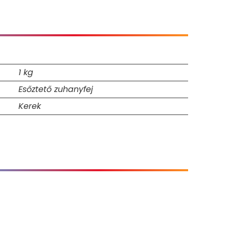
1 kg
Esőztető zuhanyfej
Kerek