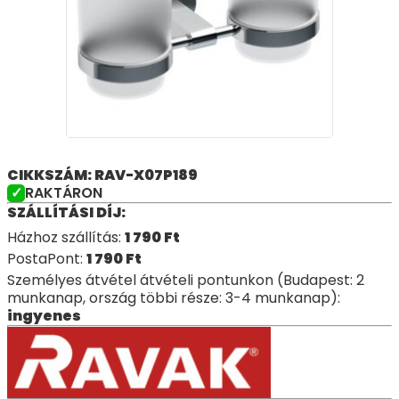
CIKKSZÁM: RAV-X07P189
RAKTÁRON
SZÁLLÍTÁSI DÍJ:
Házhoz szállítás:
1 790
Ft
PostaPont:
1 790
Ft
Személyes átvétel átvételi pontunkon (Budapest: 2
munkanap, ország többi része: 3-4 munkanap):
ingyenes