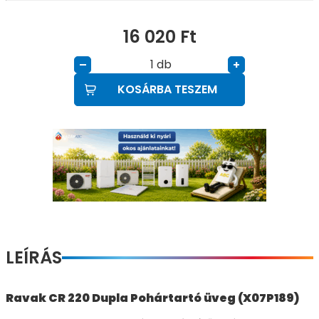
16 020
Ft
db
–
+
KOSÁRBA TESZEM
LEÍRÁS
Ravak CR 220 Dupla Pohártartó üveg (X07P189)