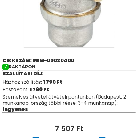
CIKKSZÁM: RBM-00030400
RAKTÁRON
SZÁLLÍTÁSI DÍJ:
Házhoz szállítás:
1 790
Ft
PostaPont:
1 790
Ft
Személyes átvétel átvételi pontunkon (Budapest: 2
munkanap, ország többi része: 3-4 munkanap):
ingyenes
7 507
Ft