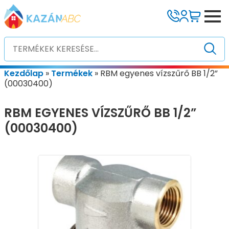
Kezdőlap
»
Termékek
»
RBM egyenes vízszűrő BB 1/2”
(00030400)
RBM EGYENES VÍZSZŰRŐ BB 1/2”
(00030400)