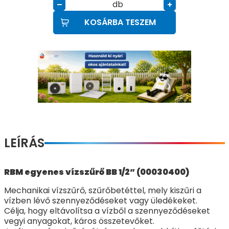
db
–
+
KOSÁRBA TESZEM
LEÍRÁS
RBM egyenes vízszűrő BB 1/2” (00030400)
Mechanikai vízszűrő, szűrőbetéttel, mely kiszűri a
vízben lévő szennyeződéseket vagy üledékeket.
Célja, hogy eltávolítsa a vízből a szennyeződéseket
vegyi anyagokat, káros összetevőket.