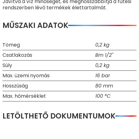
Javítva a víz minőségét, és meghosszabbítja a fűtési
rendszerben lévő termékek élettartalmát.
MŰSZAKI ADATOK
Tömeg
0,2 kg
Csatlakozás
Bm 1/2"
Súly
0,2 kg
Max. üzemi nyomás
16 bar
Hosszúság
80 mm
Max. hőmérséklet
100 °C
LETÖLTHETŐ DOKUMENTUMOK