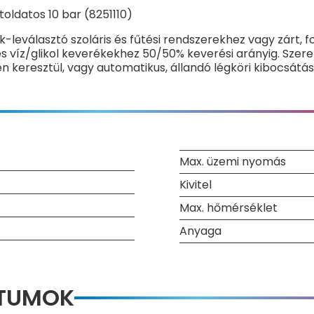
toldatos 10 bar (8251110)
-leválasztó szoláris és fűtési rendszerekhez vagy zárt, 
s víz/glikol keverékekhez 50/50% keverési arányig. Sze
 keresztül, vagy automatikus, állandó légköri kibocsátás
Max. üzemi nyomás
Kivitel
Max. hőmérséklet
Anyaga
NTUMOK