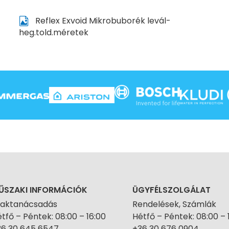
Reflex Exvoid Mikrobuborék levál-
heg.told.méretek
ŰSZAKI INFORMÁCIÓK
ÜGYFÉLSZOLGÁLAT
zaktanácsadás
Rendelések, Számlák
tfő – Péntek: 08:00 – 16:00
Hétfő – Péntek: 08:00 – 
36 30 645 6547
+36 30 676 0904