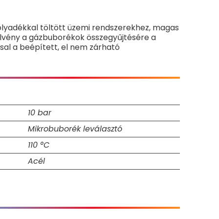
folyadékkal töltött üzemi rendszerekhez, magas
relvény a gázbuborékok összegyűjtésére a
sal a beépített, el nem zárható
10 bar
Mikrobuborék leválasztó
110 °C
Acél