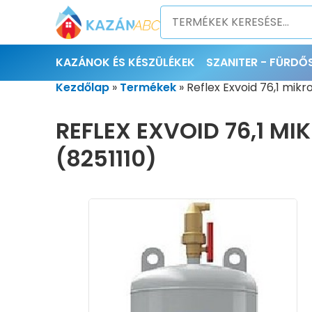
KAZÁNOK ÉS KÉSZÜLÉKEK
SZANITER - FÜRD
Kezdőlap
»
Termékek
»
Reflex Exvoid 76,1 mik
REFLEX EXVOID 76,1 M
(8251110)