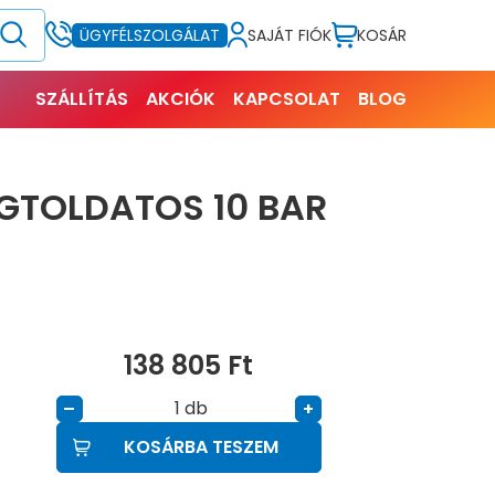
SAJÁT FIÓK
KOSÁR
ÜGYFÉLSZOLGÁLAT
SZÁLLÍTÁS
AKCIÓK
KAPCSOLAT
BLOG
EGTOLDATOS 10 BAR
138 805
Ft
db
–
+
KOSÁRBA TESZEM