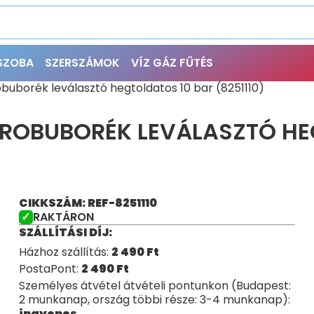
ŐSZOBA
SZERSZÁMOK
VÍZ GÁZ FŰTÉS
robuborék leválasztó hegtoldatos 10 bar (8251110)
IKROBUBORÉK LEVÁLASZTÓ H
CIKKSZÁM: REF-8251110
RAKTÁRON
SZÁLLÍTÁSI DÍJ:
Házhoz szállítás:
2 490
Ft
PostaPont:
2 490
Ft
Személyes átvétel átvételi pontunkon (Budapest:
2 munkanap, ország többi része: 3-4 munkanap):
ingyenes