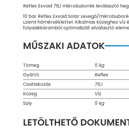
Reflex Exvoid 76,1 mikrobuborék leválasztó heg
10 bar Reflex Exvoid Solar Levegő/mikrobuborék
üzemi hőmérséklettel. Alkalmas közeghez víz é
folyadékáramból optimalizált elválasztó elemen
MŰSZAKI ADATOK
Tömeg
5 kg
Gyártó
Reflex
Csatlakozás
76,1
Közeg
Víz
Súly
5 kg
LETÖLTHETŐ DOKUME